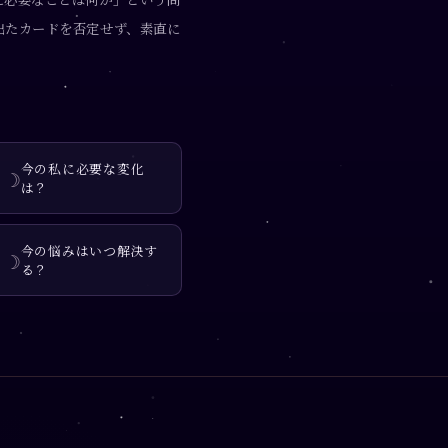
出たカードを否定せず、素直に
今の私に必要な変化
☽
は？
今の悩みはいつ解決す
☽
る？