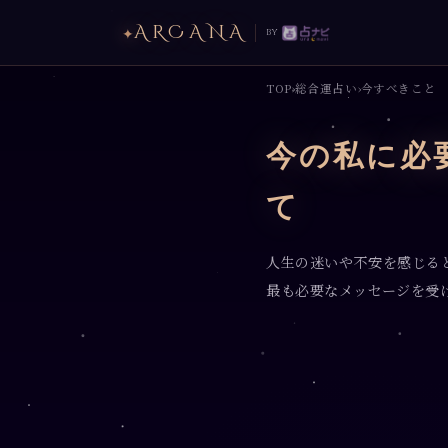
ARCANA
✦
by
TOP
総合運占い
今すべきこと
›
›
今の私に必
て
人生の迷いや不安を感じる
最も必要なメッセージを受