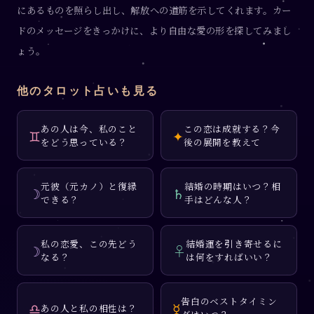
にあるものを照らし出し、解放への道筋を示してくれます。カー
ドのメッセージをきっかけに、より自由な愛の形を探してみまし
ょう。
他のタロット占いも見る
あの人は今、私のこと
この恋は成就する？今
♊
✦
をどう思っている？
後の展開を教えて
元彼（元カノ）と復縁
結婚の時期はいつ？相
☽
♄
できる？
手はどんな人？
私の恋愛、この先どう
結婚運を引き寄せるに
☽
♀
なる？
は何をすればいい？
告白のベストタイミン
♎
☿
あの人と私の相性は？