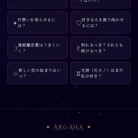
グはいつ？
片思いを実らせるに
好きな人を振り向かせ
✦
♡
は？
るには？
遠距離恋愛はうまくい
別れるべき？それとも
☽
♇
く？
続けるべき？
新しい恋の始まりはい
元彼（元カノ）はまだ
☉
♊
つ？
私が好き？
✦ ARCANA ✦