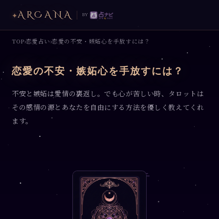
ARCANA
✦
by
TOP
恋愛占い
恋愛の不安・嫉妬心を手放すには？
›
›
恋愛の不安・嫉妬心を手放すには？
不安と嫉妬は愛情の裏返し。でも心が苦しい時、タロットは
その感情の源とあなたを自由にする方法を優しく教えてくれ
ます。