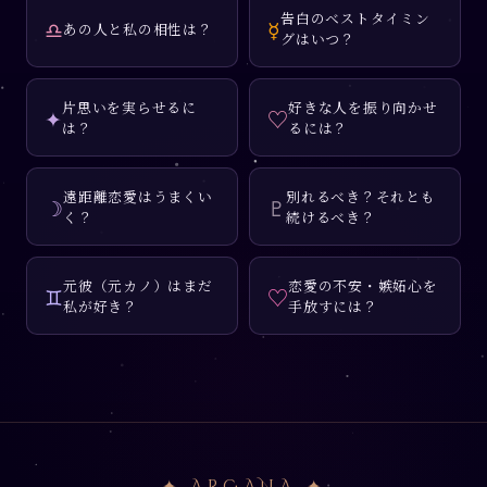
告白のベストタイミン
♎
☿
あの人と私の相性は？
グはいつ？
片思いを実らせるに
好きな人を振り向かせ
✦
♡
は？
るには？
遠距離恋愛はうまくい
別れるべき？それとも
☽
♇
く？
続けるべき？
元彼（元カノ）はまだ
恋愛の不安・嫉妬心を
♊
♡
私が好き？
手放すには？