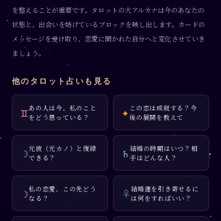
を整えることが重要です。タロットの大アルカナは今のあなたの
状態と、出会いを妨げているブロックを映し出します。カードの
メッセージを受け取り、恋愛に開かれた自分へと変化させていき
ましょう。
他のタロット占いも見る
あの人は今、私のこと
この恋は成就する？今
♊
✦
をどう思っている？
後の展開を教えて
元彼（元カノ）と復縁
結婚の時期はいつ？相
☽
♄
できる？
手はどんな人？
私の恋愛、この先どう
結婚運を引き寄せるに
☽
♀
なる？
は何をすればいい？