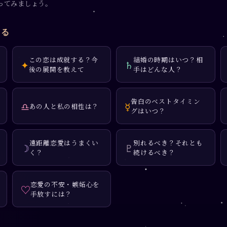
ってみましょう。
見る
この恋は成就する？今
結婚の時期はいつ？相
✦
♄
後の展開を教えて
手はどんな人？
告白のベストタイミン
♎
☿
あの人と私の相性は？
グはいつ？
遠距離恋愛はうまくい
別れるべき？それとも
☽
♇
く？
続けるべき？
恋愛の不安・嫉妬心を
♡
手放すには？