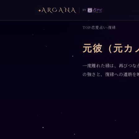
ARCANA
✦
by
TOP
恋愛占い
復縁
›
›
元彼（元カ
一度離れた縁は、再びつな
の強さと、復縁への道筋を