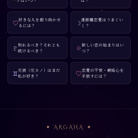
グはいつ？
は？
好きな人を振り向かせ
遠距離恋愛はうまくい
♡
☽
るには？
く？
別れるべき？それとも
新しい恋の始まりはい
♇
☉
続けるべき？
つ？
元彼（元カノ）はまだ
恋愛の不安・嫉妬心を
♊
♡
私が好き？
手放すには？
✦ ARCANA ✦