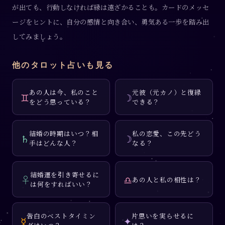
が出ても、行動しなければ縁は遠ざかることも。カードのメッセ
ージをヒントに、自分の感情と向き合い、勇気ある一歩を踏み出
してみましょう。
他のタロット占いも見る
あの人は今、私のこと
元彼（元カノ）と復縁
♊
☽
をどう思っている？
できる？
結婚の時期はいつ？相
私の恋愛、この先どう
♄
☽
手はどんな人？
なる？
結婚運を引き寄せるに
♀
♎
あの人と私の相性は？
は何をすればいい？
告白のベストタイミン
片思いを実らせるに
☿
✦