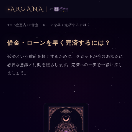
ARCANA
✦
by
TOP
金運占い
借金・ローンを早く完済するには？
›
›
借金・ローンを早く完済するには？
返済という重荷を軽くするために、タロットが今のあなたに
必要な意識と行動を照らします。完済への一歩を一緒に探し
ましょう。