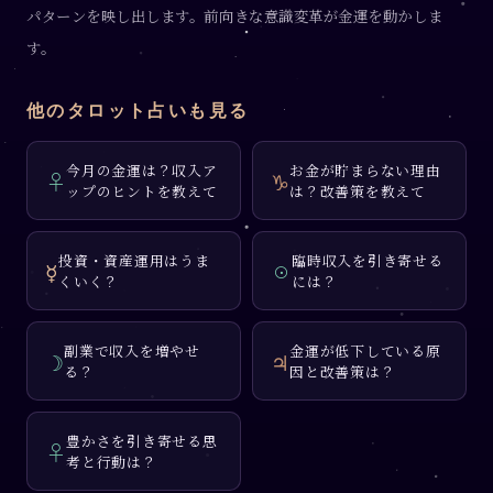
パターンを映し出します。前向きな意識変革が金運を動かしま
す。
他のタロット占いも見る
今月の金運は？収入ア
お金が貯まらない理由
♀
♑
ップのヒントを教えて
は？改善策を教えて
投資・資産運用はうま
臨時収入を引き寄せる
☿
☉
くいく？
には？
副業で収入を増やせ
金運が低下している原
☽
♃
る？
因と改善策は？
豊かさを引き寄せる思
♀
考と行動は？