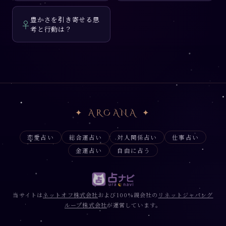
豊かさを引き寄せる思
♀
考と行動は？
✦ ARCANA ✦
恋愛占い
総合運占い
対人関係占い
仕事占い
金運占い
自由に占う
当サイトは
ネットオフ株式会社
および100%親会社の
リネットジャパング
ループ株式会社
が運営しています。