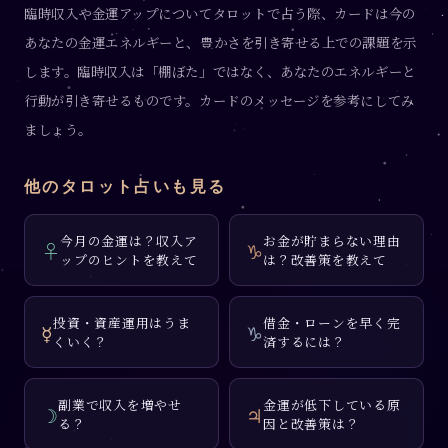
臨時収入や金運アップについてタロットで占う際、カードは今の
あなたの金運エネルギーと、豊かさを引き寄せる上での課題を示
します。臨時収入は「棚ぼた」ではなく、あなたのエネルギーと
行動が引き寄せるものです。カードのメッセージを参考にしてみ
ましょう。
他のタロット占いも見る
今月の金運は？収入ア
お金が貯まらない理由
♀
♑
ップのヒントを教えて
は？改善策を教えて
投資・資産運用はうま
借金・ローンを早く完
☿
♑
くいく？
済するには？
副業で収入を増やせ
金運が低下している原
☽
♃
る？
因と改善策は？