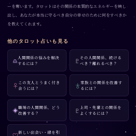
ーを奪います。タロットはその関係の本質的なエネルギーを映し
出し、あなたが本当に守るべき自分の幸せのために何をすべきか
を教えてくれます。
他のタロット占いも見る
人間関係の悩みを解決
その人間関係、続ける
♎
♇
するには？
べき？離れるべき？
この友人とうまく付き
家族との関係を改善す
♀
♁
合うには？
るには？
職場の人間関係、どう
上司・先輩との関係を
◈
♇
改善する？
よくするには？
新しい出会い・縁を引
♡