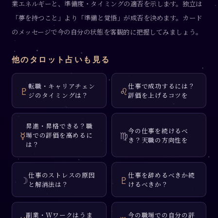
業エネルギーと、準備度・タイミングの適否を示します。独立は
「夢を持つこと」より「準備と覚悟」が成否を決めます。カード
のメッセージで今の自分の状態を客観的に把握してみましょう。
他のタロット占いも見る
転職・キャリアチェン
仕事で成功するには？
♇
♌
ジのタイミングは？
評価を上げるコツを
昇進・昇格できる？職
今の仕事を続けるべ
☿
♍
場での評価を高めるに
き？天職の方向性を
は？
仕事のストレスの原因
仕事を辞めるべきか続
☽
♇
と解消法は？
けるべきか？
副業・Wワークはうま
今の職場での自分の評