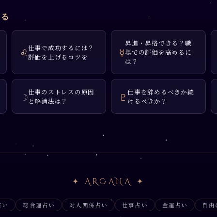
見る
昇進・昇格できる？職
仕事で成功するには？
♌
☿
場での評価を高めるに
評価を上げるコツを
は？
仕事のストレスの原因
仕事を辞めるべきか続
☽
♇
と解消法は？
けるべきか？
✦ ARCANA ✦
占い
総合運占い
対人関係占い
仕事占い
金運占い
自由