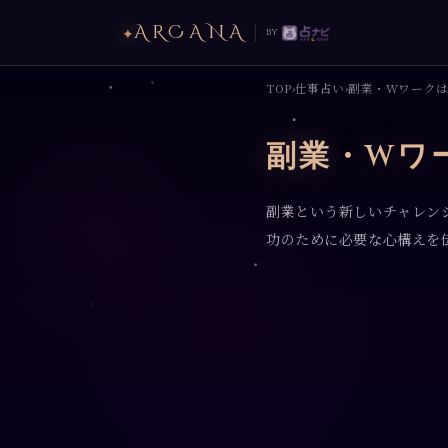
ARCANA
✦
by
TOP
仕事占い
副業・Wワーク
›
›
副業・Wワ
副業という新しいチャレン
功のために必要な心構えを