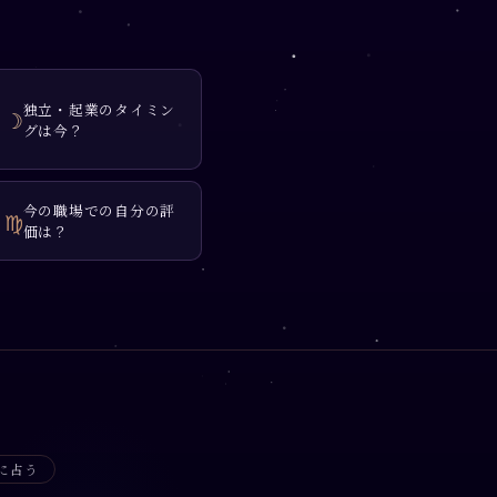
独立・起業のタイミン
☽
グは今？
今の職場での自分の評
♍
価は？
に占う