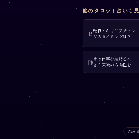
他のタロット占いも
転職・キャリアチェン
♇
ジのタイミングは？
今の仕事を続けるべ
♍
き？天職の方向性を
恋愛