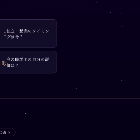
独立・起業のタイミン
☽
グは今？
今の職場での自分の評
♍
価は？
に占う