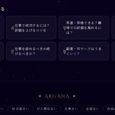
見る
昇進・昇格できる？職
仕事で成功するには？
♌
☿
場での評価を高めるに
評価を上げるコツを
は？
仕事を辞めるべきか続
副業・Wワークはうま
♇
☿
けるべきか？
くいく？
✦ ARCANA ✦
占い
総合運占い
対人関係占い
仕事占い
金運占い
自由