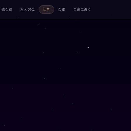
総合運
対人関係
仕事
金運
自由に占う