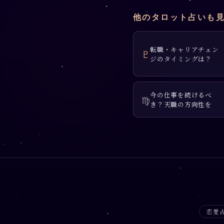
他のタロット占いも
転職・キャリアチェン
♇
ジのタイミングは？
今の仕事を続けるべ
♍
き？天職の方向性を
恋愛