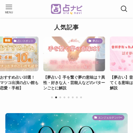
MENU
人気記事
占いスポット
夢占い
すめ占い10選！
【夢占い】手を繋ぐ夢の意味は？異
【夢占い】昔好き
コ出演の占い館も
性・好きな人・芸能人などのパター
てくる意味は？話
・手相】
ンごとに解説
解説
エンジェルナンバー