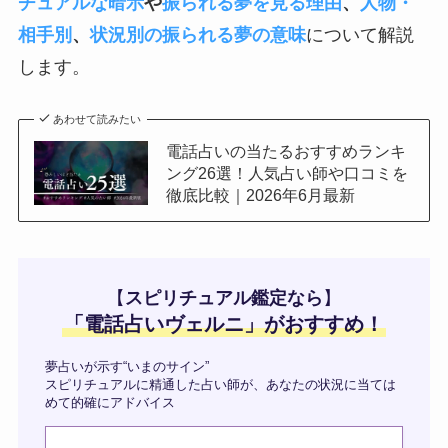
チュアルな暗示
や
振られる夢を見る理由
、
人物・
相手別
、
状況別の振られる夢の意味
について解説
します。
あわせて読みたい
電話占いの当たるおすすめランキ
ング26選！人気占い師や口コミを
徹底比較｜2026年6月最新
【
スピリチュアル鑑定なら
】
「
電話占いヴェルニ
」がおすすめ！
夢占いが示す“いまのサイン”
スピリチュアルに精通した占い師が、あなたの状況に当ては
めて的確にアドバイス