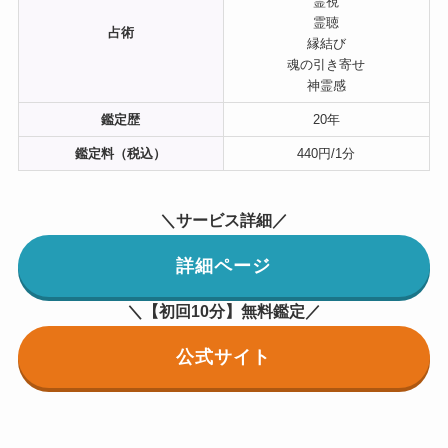
霊視
霊聴
占術
縁結び
魂の引き寄せ
神霊感
鑑定歴
20年
鑑定料（税込）
440円/1分
＼サービス詳細／
詳細ページ
＼【初回10分】無料鑑定／
公式サイト