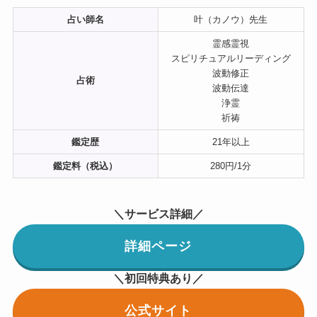
占い師名
叶（カノウ）先生
霊感霊視
スピリチュアルリーディング
波動修正
占術
波動伝達
浄霊
祈祷
鑑定歴
21年以上
鑑定料（税込）
280円/1分
＼サービス詳細／
詳細ページ
＼初回特典あり／
公式サイト