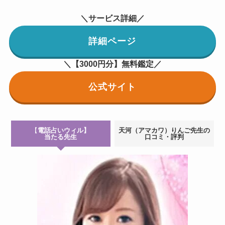
＼サービス詳細／
詳細ページ
＼【3000円分】無料鑑定／
公式サイト
【
電話占いウィル】
天河（アマカワ）りんご先生
の
当たる先生
口コミ・評判