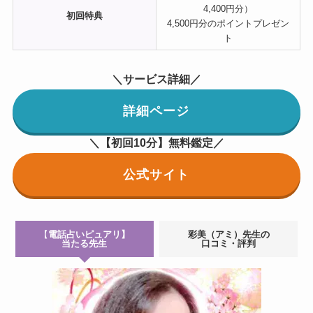
4,400円分）
初回特典
4,500円分のポイントプレゼン
ト
＼サービス詳細／
詳細ページ
＼【初回10分】無料鑑定／
公式サイト
【
電話占いピュアリ】
彩美（アミ）先生
の
当たる先生
口コミ・評判