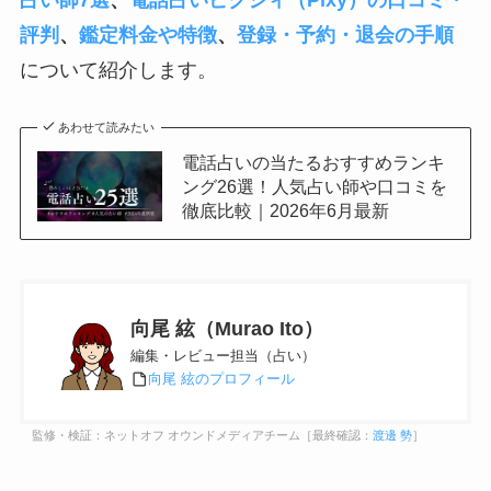
占い師7選
、
電話占いピクシィ（Pixy）の口コミ・
評判
、
鑑定料金や特徴
、
登録・予約・退会の手順
について紹介します。
あわせて読みたい
電話占いの当たるおすすめランキ
ング26選！人気占い師や口コミを
徹底比較｜2026年6月最新
向尾 絃（Murao Ito）
編集・レビュー担当（占い）
向尾 絃のプロフィール
監修・検証：ネットオフ オウンドメディアチーム［最終確認：
渡邊 勢
］