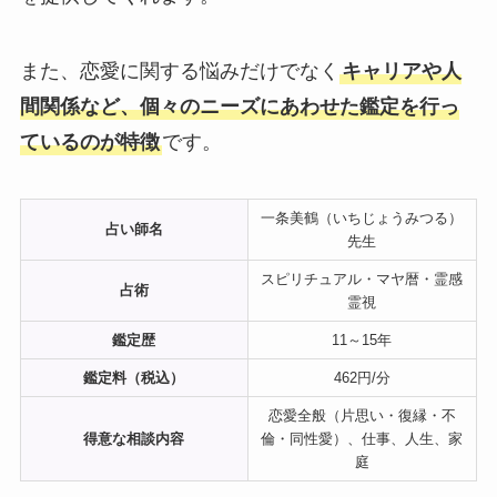
また、恋愛に関する悩みだけでなく
キャリアや人
間関係など、個々のニーズにあわせた鑑定を行っ
ているのが特徴
です。
一条美鶴（いちじょうみつる）
占い師名
先生
スピリチュアル・マヤ暦・霊感
占術
霊視
鑑定歴
11～15年
鑑定料（税込）
462円/分
恋愛全般（片思い・復縁・不
得意な相談内容
倫・同性愛）、仕事、人生、家
庭