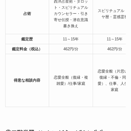
西洋占星術・タロッ
ト・スピリチュアル
スピリチュアル・
占術
カウンセラー・引き
ヤ暦・霊感霊視
寄せ伝授・潜在意識
書き換え
鑑定歴
11～15年
11～15年
鑑定料金（税込）
462円/分
462円/分
恋愛全般（片思い
恋愛全般（復縁・複
復縁・不倫・同性
得意な相談内容
雑愛）/仕事/家庭
愛）、仕事、人生
家庭