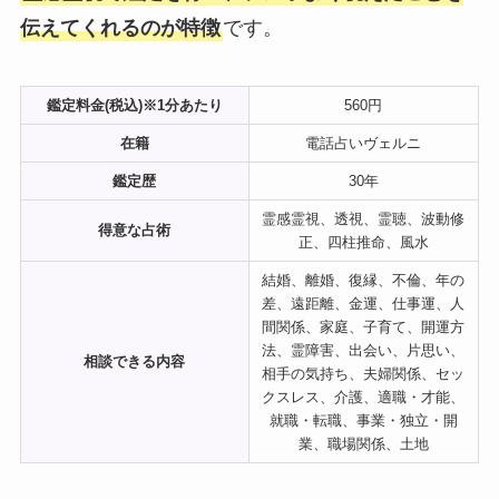
伝えてくれるのが特徴
です。
鑑定料金(税込)※1分あたり
560円
在籍
電話占いヴェルニ
鑑定歴
30年
霊感霊視、透視、霊聴、波動修
得意な占術
正、四柱推命、風水
結婚、離婚、復縁、不倫、年の
差、遠距離、金運、仕事運、人
間関係、家庭、子育て、開運方
法、霊障害、出会い、片思い、
相談できる内容
相手の気持ち、夫婦関係、セッ
クスレス、介護、適職・才能、
就職・転職、事業・独立・開
業、職場関係、土地