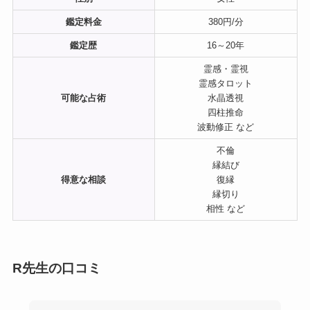
鑑定料金
380円/分
鑑定歴
16～20年
霊感・霊視
霊感タロット
可能な占術
水晶透視
四柱推命
波動修正 など
不倫
縁結び
得意な相談
復縁
縁切り
相性 など
R先生の口コミ