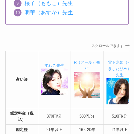
桜子（ももこ）先生
明華（あすか）先生
スクロールできます
R（アール）先
雪下氷姫（ゆ
すわこ先生
生
きしたひめ）
先生
占い師
鑑定料金（税
370円/分
380円/分
510円/分
込）
鑑定歴
21年以上
16～20年
21年以上