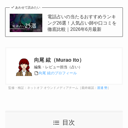
あわせて読みたい
電話占いの当たるおすすめランキ
ング26選！人気占い師や口コミを
徹底比較｜2026年6月最新
向尾 絃（Murao Ito）
編集・レビュー担当（占い）
向尾 絃のプロフィール
監修・検証：ネットオフ オウンドメディアチーム［最終確認：
渡邊 勢
］
目次