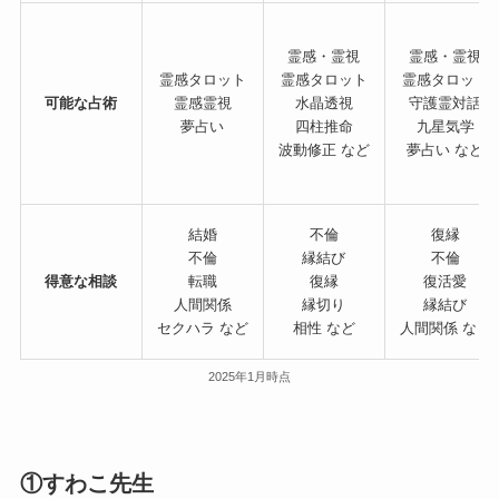
霊感・霊視
霊感・霊視
霊感タロット
霊感タロット
霊感タロット
可能な占術
霊感霊視
水晶透視
守護霊対話
夢占い
四柱推命
九星気学
波動修正 など
夢占い など
結婚
不倫
復縁
不倫
縁結び
不倫
得意な相談
転職
復縁
復活愛
人間関係
縁切り
縁結び
セクハラ など
相性 など
人間関係 など
2025年1月時点
①すわこ先生