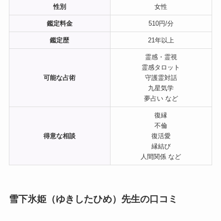
性別
女性
鑑定料金
510円/分
鑑定歴
21年以上
霊感・霊視
霊感タロット
可能な占術
守護霊対話
九星気学
夢占い など
復縁
不倫
得意な相談
復活愛
縁結び
人間関係 など
雪下氷姫（ゆきしたひめ）先生の口コミ