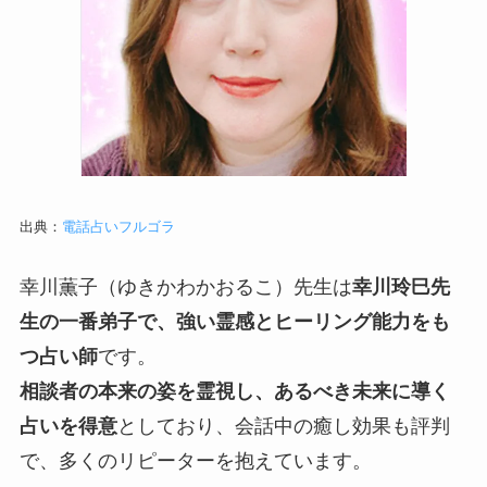
出典：
電話占いフルゴラ
幸川薫子（ゆきかわかおるこ）先生は
幸川玲巳先
生の一番弟子で、強い霊感とヒーリング能力をも
つ占い師
です。
相談者の本来の姿を霊視し、あるべき未来に導く
占いを得意
としており、会話中の癒し効果も評判
で、多くのリピーターを抱えています。