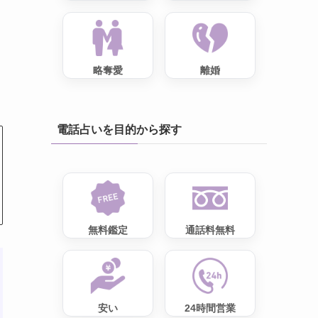
略奪愛
離婚
電話占いを目的から探す
無料鑑定
通話料無料
安い
24時間営業