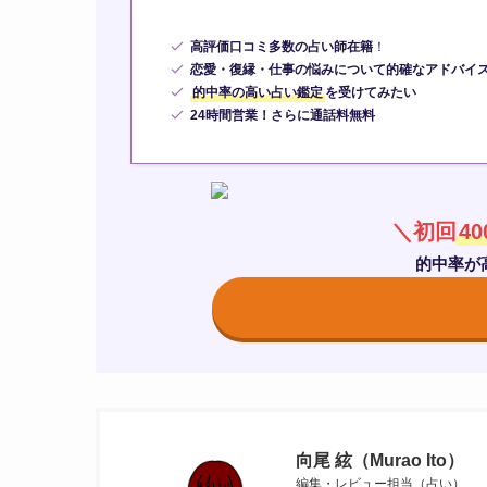
高評価口コミ多数の占い師在籍
！
恋愛・復縁・仕事の悩みについて的確なアドバイ
的中率の高い占い鑑定
を受けてみたい
24時間営業！さらに通話料無料
＼初回
4
的中率が
向尾 絃（Murao Ito）
編集・レビュー担当（占い）