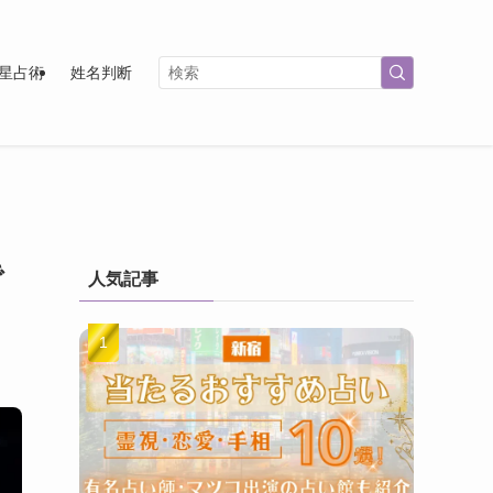
星占術
姓名判断
で
人気記事