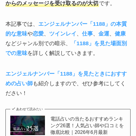
からのメッセージを受け取るのが大切
です。
本記事では、
エンジェルナンバー「1188」の本質
的な意味
や
恋愛
、
ツインレイ
、
仕事
、
金運
、
健康
などジャンル別での暗示、
「1188」を見た場面別
での意味
を詳しく解説していきます。
エンジェルナンバー「1188」を見たときにおすす
めの占い師
も紹介しますので、ぜひ参考にしてく
ださい！
あわせて読みたい
電話占いの当たるおすすめランキ
ング26選！人気占い師や口コミを
徹底比較｜2026年6月最新