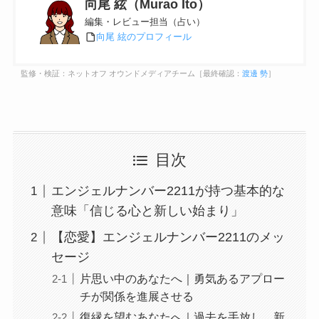
向尾 絃（Murao Ito）
編集・レビュー担当（占い）
向尾 絃のプロフィール
監修・検証：ネットオフ オウンドメディアチーム［最終確認：
渡邊 勢
］
目次
エンジェルナンバー2211が持つ基本的な
意味「信じる心と新しい始まり」
【恋愛】エンジェルナンバー2211のメッ
セージ
片思い中のあなたへ｜勇気あるアプロー
チが関係を進展させる
復縁を望むあなたへ｜過去を手放し、新