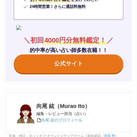
24時間営業！さらに通話料無料
＼初回
4000円分無料鑑定！
／
的中率が高い占い師多数在籍！！
公式サイト
向尾 絃（Murao Ito）
編集・レビュー担当（占い）
向尾 絃のプロフィール
監修・検証：ネットオフ オウンドメディアチーム［最終確認：
渡邊 勢
］