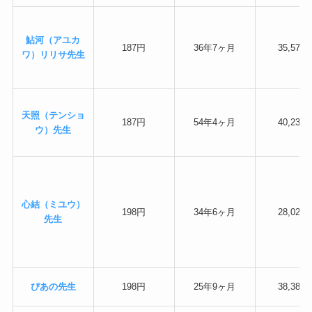
鮎河（アユカ
187円
36年7ヶ月
35,571
ワ）リリサ先生
天照（テンショ
187円
54年4ヶ月
40,233
ウ）先生
心結（ミユウ）
198円
34年6ヶ月
28,026
先生
ぴあの先生
198円
25年9ヶ月
38,383