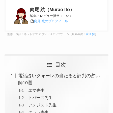
向尾 絃（Murao Ito）
編集・レビュー担当（占い）
向尾 絃のプロフィール
監修・検証：ネットオフ オウンドメディアチーム［最終確認：
渡邊 勢
］
目次
電話占いクォーレの当たると評判の占い
師10選
エマ先生
トパーズ先生
アメジスト先生
クララ先生