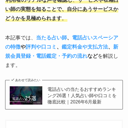
利用者のリアルな声を確認し
、
サービスや在籍占
い師の実態を知ることで、自分にあうサービスか
どうかを見極められます
。
本記事では、
当たる占い師
、
電話占いスペーシア
の特徴
や
評判や口コミ
、
鑑定料金や支払方法
、
新
規会員登録・電話鑑定・予約の流れ
など
を解説し
ます。
あわせて読みたい
電話占いの当たるおすすめランキ
ング26選！人気占い師や口コミを
徹底比較｜2026年6月最新