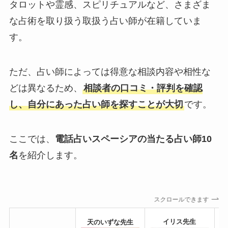
タロットや霊感、スピリチュアルなど、さまざま
な占術を取り扱う取扱う占い師が在籍していま
す。
ただ、占い師によっては得意な相談内容や相性な
どは異なるため、
相談者の口コミ・評判を確認
し、自分にあった占い師を探すことが大切
です。
ここでは、
電話占いスペーシアの当たる占い師10
名
を紹介します。
スクロールできます
浅
イリス先生
天のいずな先生