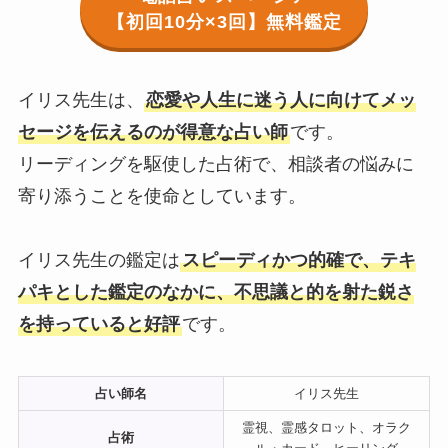
【初回10分×3回】無料鑑定
イリス先生は、
恋愛や人生に迷う人に向けてメッ
セージを伝えるのが得意な占い師
です。
リーディングを駆使した占術で、相談者の悩みに
寄り添うことを使命としています。
イリス先生の鑑定は
スピーディかつ的確で、テキ
パキとした鑑定のなかに、不思議と的を射た鋭さ
を持っていると好評
です。
占い師名
イリス先生
霊視、霊感タロット、オラク
占術