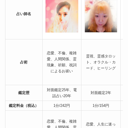
占い師名
恋愛、不倫、複雑
霊視、霊感タロッ
愛、人間関係、霊
占術
ト、オラクル・カ
現象、祈願、祝詞
ード、ヒーリング
によるお祓い
対面鑑定25年、電
鑑定歴
対面鑑定2年
話占い20年
鑑定料金（税込）
1分/242円
1分/154円
恋愛、不倫、複雑
恋愛、人生に迷っ
愛、人間関係、霊