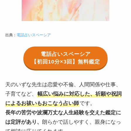
出典：
電話占いスペーシア
電話占いスペーシア
【初回10分×3回】無料鑑定
天のいずな先生は恋愛や不倫、人間関係や仕事、
子育てなど、
幅広い悩みに対応した、祈願や祝詞
によるお祓いもおこなう占い師
です。
長年の苦労や波瀾万丈な人生経験を交えた鑑定に
は定評があり、
朗らかで話しやすく、親身になっ