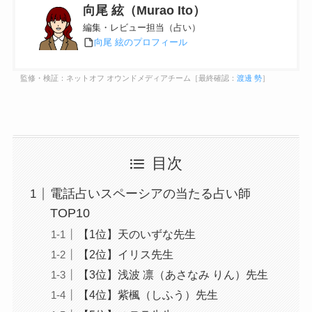
向尾 絃（Murao Ito）
編集・レビュー担当（占い）
向尾 絃のプロフィール
監修・検証：ネットオフ オウンドメディアチーム［最終確認：
渡邊 勢
］
目次
電話占いスペーシアの当たる占い師
TOP10
【1位】天のいずな先生
【2位】イリス先生
【3位】浅波 凛（あさなみ りん）先生
【4位】紫楓（しふう）先生