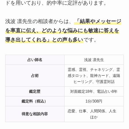
ドを用いており、的中率に定評があります。
浅波 凛先生の相談者からは、
「結果やメッセージ
を率直に伝え、どのような悩みにも敏速に答えを
導き出してくれる」との声も多い
です。
占い師名
浅波 凛先生
霊感、霊視、チャネリング、霊
占術
感タロット、龍神カード、遠隔
ヒーリング、守護霊対話
鑑定歴
対面鑑定18年、電話占い8年
鑑定料（税込）
1分/308円
恋愛、仕事、人間関係、人生
得意な相談内容
ほか