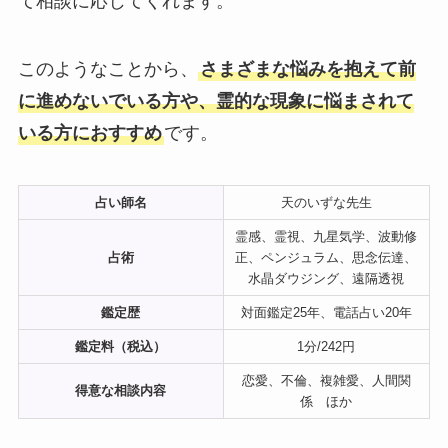
て相談に応じてくれます。
このようなことから、
さまざまな悩みを抱えて前
に進めないでいる方や、霊的な現象に悩まされて
いる方におすすめ
です。
占い師名
天のいずな先生
霊感、霊視、九星気学、波動修
占術
正、ペンジュラム、思念伝達、
水晶ダウジング、遠隔透視
鑑定歴
対面鑑定25年、電話占い20年
鑑定料（税込）
1分/242円
恋愛、不倫、複雑愛、人間関
得意な相談内容
係 ほか