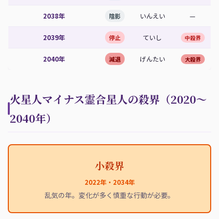
2038年
いんえい
—
陰影
2039年
ていし
停止
中殺界
2040年
げんたい
減退
大殺界
火星人マイナス霊合星人の殺界（2020〜
2040年）
小殺界
2022年・2034年
乱気の年。変化が多く慎重な行動が必要。