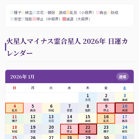
種子
緑生
立花
健弱
達成
乱気（小殺界）
再会
財成
安定
陰影
停止（中殺界）
減退（大殺界）
火星人マイナス霊合星人 2026年 日運カ
レンダー
2026年 1月
達成
日
月
火
水
木
金
土
1
2
3
立花
健弱
達成
4
5
6
7
8
9
10
乱気
再会
財成
安定
陰影
停止
減退
11
12
13
14
15
16
17
種子
緑生
立花
健弱
達成
乱気
再会
18
19
20
21
22
23
24
財成
安定
陰影
停止
減退
種子
緑生
25
26
27
28
29
30
31