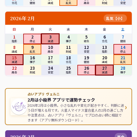
立花
健弱
達成
乱気
再会
財成
安定
2026年 2月
乱気【小】
日
月
火
水
木
金
土
1
2
3
4
5
6
7
陰影
停止
減退
種子
緑生
立花
健弱
8
9
10
11
12
13
14
達成
乱気
再会
財成
安定
陰影
停止
15
16
17
18
19
20
21
減退
種子
緑生
立花
健弱
達成
乱気
22
23
24
25
26
27
28
再会
財成
安定
陰影
停止
減退
種子
占いアプリ ヴェルニ
2月は小殺界 アプリで運勢チェック
›
2026年2月は小殺界。小さな乱れや変化が起きやすく、判断に迷
う日が増える月です。火星人マイナス霊合星人の2月の過ごし方
や注意点は、占いアプリ「ヴェルニ」でプロの占い師に相談で
きます（アプリ無料ダウンロード）。
2026年 3月
再会