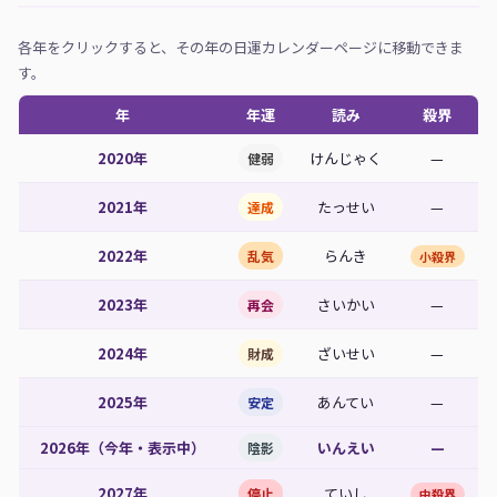
各年をクリックすると、その年の日運カレンダーページに移動できま
す。
年
年運
読み
殺界
2020年
けんじゃく
—
健弱
2021年
たっせい
—
達成
2022年
らんき
乱気
小殺界
2023年
さいかい
—
再会
2024年
ざいせい
—
財成
2025年
あんてい
—
安定
2026年（今年・表示中）
いんえい
—
陰影
2027年
ていし
停止
中殺界