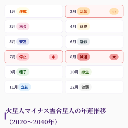
1月
2月
達成
乱気
小
3月
4月
再会
財成
5月
6月
安定
陰影
7月
8月
停止
減退
中
大
9月
10月
種子
緑生
11月
12月
立花
健弱
火星人マイナス霊合星人の年運推移
（2020〜2040年）