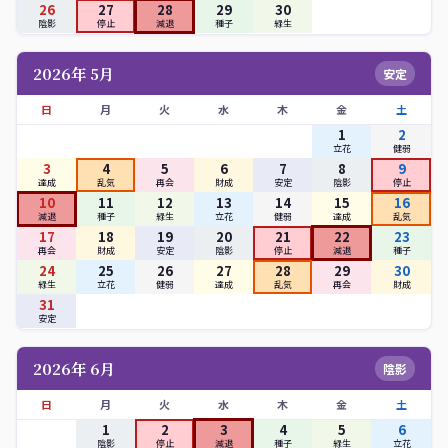
26
27
28
29
30
陰影
停止
減退
種子
緑生
2026年 5月
安定
日
月
火
水
木
金
土
1
2
立花
健弱
3
4
5
6
7
8
9
達成
乱気
再会
財成
安定
陰影
停止
10
11
12
13
14
15
16
減退
種子
緑生
立花
健弱
達成
乱気
17
18
19
20
21
22
23
再会
財成
安定
陰影
停止
減退
種子
24
25
26
27
28
29
30
緑生
立花
健弱
達成
乱気
再会
財成
31
安定
2026年 6月
陰影
日
月
火
水
木
金
土
1
2
3
4
5
6
陰影
停止
減退
種子
緑生
立花