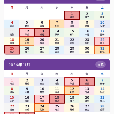
日
月
火
水
木
金
土
1
2
3
減退
種子
緑生
4
5
6
7
8
9
10
立花
健弱
達成
乱気
再会
財成
安定
11
12
13
14
15
16
17
陰影
停止
減退
種子
緑生
立花
健弱
18
19
20
21
22
23
24
達成
乱気
再会
財成
安定
陰影
停止
25
26
27
28
29
30
31
減退
種子
緑生
立花
健弱
達成
乱気
2026年 11月
立花
日
月
火
水
木
金
土
1
2
3
4
5
6
7
再会
財成
安定
陰影
停止
減退
種子
8
9
10
11
12
13
14
緑生
立花
健弱
達成
乱気
再会
財成
15
16
17
18
19
20
21
安定
陰影
停止
減退
種子
緑生
立花
22
23
24
25
26
27
28
健弱
達成
乱気
再会
財成
安定
陰影