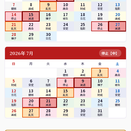
7
8
9
10
11
12
13
健弱
達成
乱気
再会
財成
安定
陰影
14
15
16
17
18
19
20
停止
減退
種子
緑生
立花
健弱
達成
21
22
23
24
25
26
27
乱気
再会
財成
安定
陰影
停止
減退
28
29
30
種子
緑生
立花
2026年 7月
停止【中】
日
月
火
水
木
金
土
1
2
3
4
健弱
達成
乱気
再会
5
6
7
8
9
10
11
財成
安定
陰影
停止
減退
種子
緑生
12
13
14
15
16
17
18
立花
健弱
達成
乱気
再会
財成
安定
19
20
21
22
23
24
25
陰影
停止
減退
種子
緑生
立花
健弱
26
27
28
29
30
31
達成
乱気
再会
財成
安定
陰影