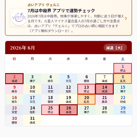
占いアプリ ヴェルニ
7月は中殺界 アプリで運勢チェック
›
2026年7月は中殺界。物事が停滞しやすく、判断に迷う日が増え
る月です。火星人マイナス霊合星人の7月の過ごし方や注意点
は、占いアプリ「ヴェルニ」でプロの占い師に相談できます
（アプリ無料ダウンロード）。
2026年 8月
減退【大】
日
月
火
水
木
金
土
1
停止
2
3
4
5
6
7
8
減退
種子
緑生
立花
健弱
達成
乱気
9
10
11
12
13
14
15
再会
財成
安定
陰影
停止
減退
種子
16
17
18
19
20
21
22
緑生
立花
健弱
達成
乱気
再会
財成
23
24
25
26
27
28
29
安定
陰影
停止
減退
種子
緑生
立花
30
31
健弱
達成