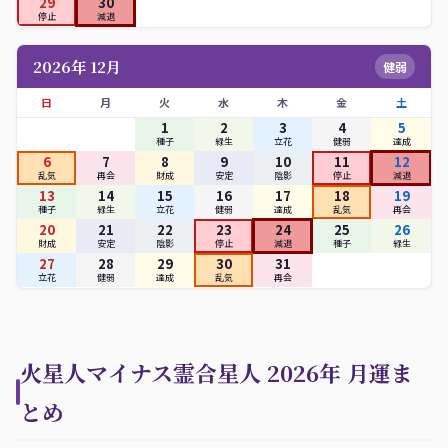
29
30
停止
減退
2026年 12月
健弱
日
月
火
水
木
金
土
1
2
3
4
5
種子
緑生
立花
健弱
達成
6
7
8
9
10
11
12
乱気
再会
財成
安定
陰影
停止
減退
13
14
15
16
17
18
19
種子
緑生
立花
健弱
達成
乱気
再会
20
21
22
23
24
25
26
財成
安定
陰影
停止
減退
種子
緑生
27
28
29
30
31
立花
健弱
達成
乱気
再会
火星人マイナス霊合星人 2026年 月運ま
とめ