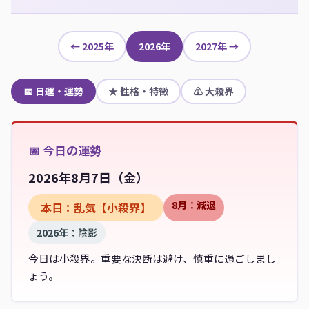
← 2025年
2026年
2027年 →
📅 日運・運勢
★ 性格・特徴
⚠ 大殺界
📅 今日の運勢
2026年8月7日（
金
）
8月：減退
本日：乱気【小殺界】
2026年：陰影
今日は小殺界。重要な決断は避け、慎重に過ごしまし
ょう。