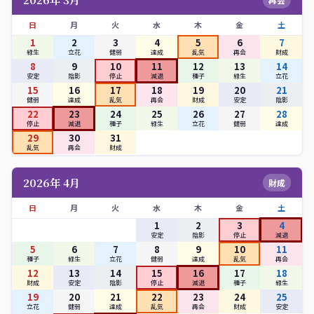
日
月
火
水
木
金
土
1
2
3
4
5
6
7
緑生
立花
健弱
達成
乱気
再会
財成
8
9
10
11
12
13
14
安定
陰影
停止
減退
種子
緑生
立花
15
16
17
18
19
20
21
健弱
達成
乱気
再会
財成
安定
陰影
22
23
24
25
26
27
28
停止
減退
種子
緑生
立花
健弱
達成
29
30
31
乱気
再会
財成
2026年 4月
財成
日
月
火
水
木
金
土
1
2
3
4
安定
陰影
停止
減退
5
6
7
8
9
10
11
種子
緑生
立花
健弱
達成
乱気
再会
12
13
14
15
16
17
18
財成
安定
陰影
停止
減退
種子
緑生
19
20
21
22
23
24
25
立花
健弱
達成
乱気
再会
財成
安定