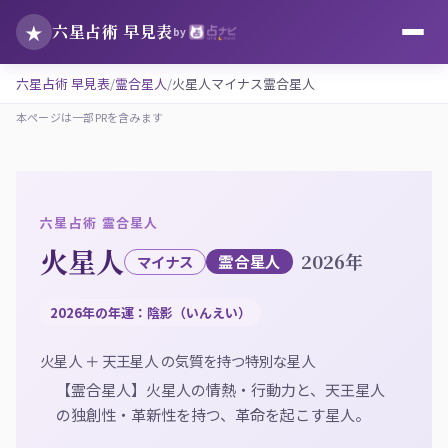
★
六星占術 早見表
by
六星占術 早見表
霊合星人
火星人マイナス霊合星人
本ページは一部PRを含みます
六星占術 霊合星人
火星人
2026年
霊合星人
マイナス
2026年の年運：陰影（いんえい）
火星人 ＋ 天王星人 の気質を持つ特別な星人
【霊合星人】火星人の情熱・行動力と、天王星人
の独創性・革新性を持つ、革命を起こす星人。