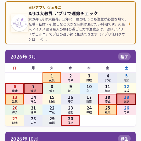
占いアプリ ヴェルニ
8月は大殺界 アプリで運勢チェック
2026年8月は大殺界。12年に一度のもっとも注意が必要な月で、
›
転職・結婚・引越しなど大きな決断は避けたい時期です。火星
人マイナス霊合星人の8月の過ごし方や注意点は、占いアプリ
「ヴェルニ」でプロの占い師に相談できます（アプリ無料ダウ
ンロード）。
2026年 9月
種子
日
月
火
水
木
金
土
1
2
3
4
5
乱気
再会
財成
安定
陰影
6
7
8
9
10
11
12
停止
減退
種子
緑生
立花
健弱
達成
13
14
15
16
17
18
19
乱気
再会
財成
安定
陰影
停止
減退
20
21
22
23
24
25
26
種子
緑生
立花
健弱
達成
乱気
再会
27
28
29
30
財成
安定
陰影
停止
2026年 10月
緑生