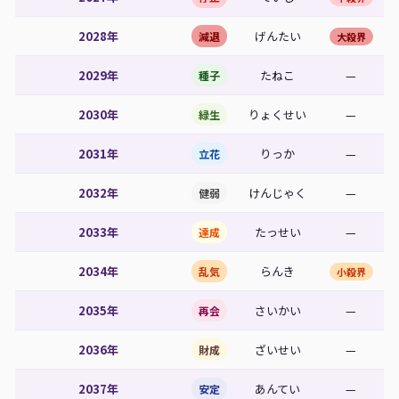
2028年
げんたい
減退
大殺界
2029年
たねこ
—
種子
2030年
りょくせい
—
緑生
2031年
りっか
—
立花
2032年
けんじゃく
—
健弱
2033年
たっせい
—
達成
2034年
らんき
乱気
小殺界
2035年
さいかい
—
再会
2036年
ざいせい
—
財成
2037年
あんてい
—
安定