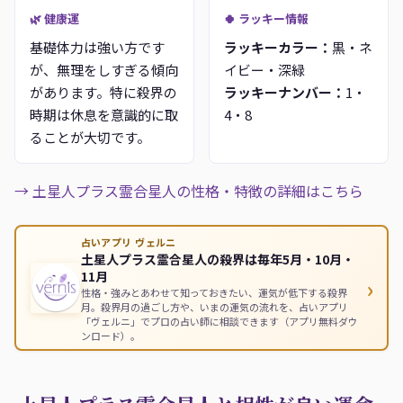
🌿 健康運
🍀 ラッキー情報
基礎体力は強い方です
ラッキーカラー：
黒・ネ
が、無理をしすぎる傾向
イビー・深緑
があります。特に殺界の
ラッキーナンバー：
1・
時期は休息を意識的に取
4・8
ることが大切です。
→ 土星人プラス霊合星人の性格・特徴の詳細はこちら
占いアプリ ヴェルニ
土星人プラス霊合星人の殺界は毎年5月・10月・
11月
›
性格・強みとあわせて知っておきたい、運気が低下する殺界
月。殺界月の過ごし方や、いまの運気の流れを、占いアプリ
「ヴェルニ」でプロの占い師に相談できます（アプリ無料ダウ
ンロード）。