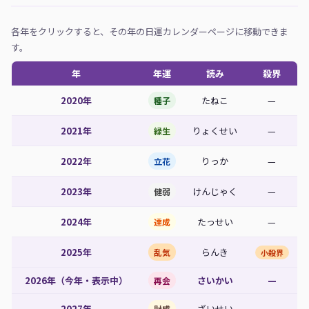
各年をクリックすると、その年の日運カレンダーページに移動できま
す。
年
年運
読み
殺界
2020年
たねこ
—
種子
2021年
りょくせい
—
緑生
2022年
りっか
—
立花
2023年
けんじゃく
—
健弱
2024年
たっせい
—
達成
2025年
らんき
乱気
小殺界
2026年（今年・表示中）
さいかい
—
再会
2027年
ざいせい
—
財成