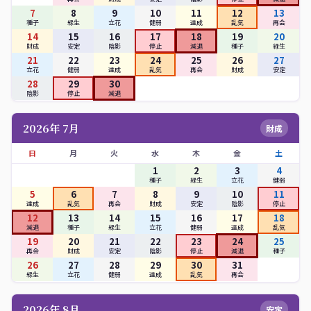
7
8
9
10
11
12
13
種子
緑生
立花
健弱
達成
乱気
再会
14
15
16
17
18
19
20
財成
安定
陰影
停止
減退
種子
緑生
21
22
23
24
25
26
27
立花
健弱
達成
乱気
再会
財成
安定
28
29
30
陰影
停止
減退
2026年 7月
財成
日
月
火
水
木
金
土
1
2
3
4
種子
緑生
立花
健弱
5
6
7
8
9
10
11
達成
乱気
再会
財成
安定
陰影
停止
12
13
14
15
16
17
18
減退
種子
緑生
立花
健弱
達成
乱気
19
20
21
22
23
24
25
再会
財成
安定
陰影
停止
減退
種子
26
27
28
29
30
31
緑生
立花
健弱
達成
乱気
再会
2026年 8月
安定