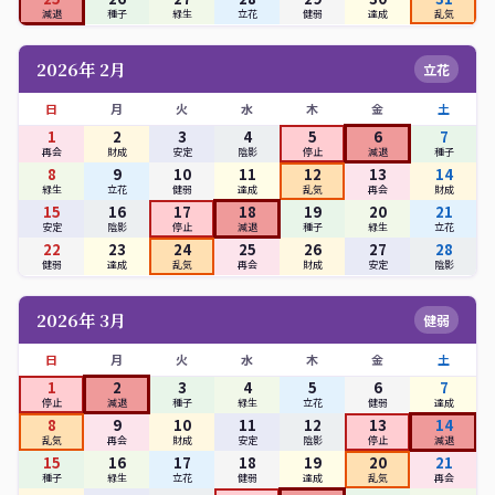
減退
種子
緑生
立花
健弱
達成
乱気
2026年 2月
立花
日
月
火
水
木
金
土
1
2
3
4
5
6
7
再会
財成
安定
陰影
停止
減退
種子
8
9
10
11
12
13
14
緑生
立花
健弱
達成
乱気
再会
財成
15
16
17
18
19
20
21
安定
陰影
停止
減退
種子
緑生
立花
22
23
24
25
26
27
28
健弱
達成
乱気
再会
財成
安定
陰影
2026年 3月
健弱
日
月
火
水
木
金
土
1
2
3
4
5
6
7
停止
減退
種子
緑生
立花
健弱
達成
8
9
10
11
12
13
14
乱気
再会
財成
安定
陰影
停止
減退
15
16
17
18
19
20
21
種子
緑生
立花
健弱
達成
乱気
再会