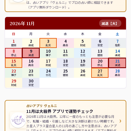
は、占いアプリ「ヴェルニ」でプロの占い師に相談できます
（アプリ無料ダウンロード）。
2026年 11月
減退【大】
日
月
火
水
木
金
土
1
2
3
4
5
6
7
健弱
達成
乱気
再会
財成
安定
陰影
8
9
10
11
12
13
14
停止
減退
種子
緑生
立花
健弱
達成
15
16
17
18
19
20
21
乱気
再会
財成
安定
陰影
停止
減退
22
23
24
25
26
27
28
種子
緑生
立花
健弱
達成
乱気
再会
29
30
財成
安定
占いアプリ ヴェルニ
11月は大殺界 アプリで運勢チェック
2026年11月は大殺界。12年に一度のもっとも注意が必要な月
›
で、転職・結婚・引越しなど大きな決断は避けたい時期です。
土星人プラス霊合星人の11月の過ごし方や注意点は、占いアプ
リ「ヴェルニ」でプロの占い師に相談できます（アプリ無料ダ