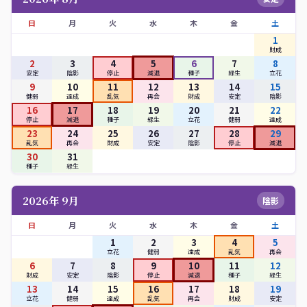
日
月
火
水
木
金
土
1
財成
2
3
4
5
6
7
8
安定
陰影
停止
減退
種子
緑生
立花
9
10
11
12
13
14
15
健弱
達成
乱気
再会
財成
安定
陰影
16
17
18
19
20
21
22
停止
減退
種子
緑生
立花
健弱
達成
23
24
25
26
27
28
29
乱気
再会
財成
安定
陰影
停止
減退
30
31
種子
緑生
2026年 9月
陰影
日
月
火
水
木
金
土
1
2
3
4
5
立花
健弱
達成
乱気
再会
6
7
8
9
10
11
12
財成
安定
陰影
停止
減退
種子
緑生
13
14
15
16
17
18
19
立花
健弱
達成
乱気
再会
財成
安定