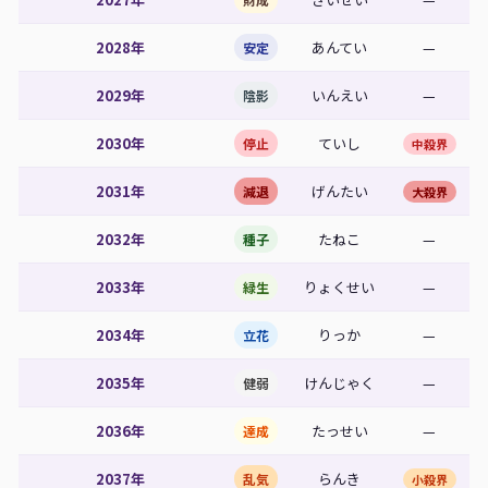
2028年
あんてい
—
安定
2029年
いんえい
—
陰影
2030年
ていし
停止
中殺界
2031年
げんたい
減退
大殺界
2032年
たねこ
—
種子
2033年
りょくせい
—
緑生
2034年
りっか
—
立花
2035年
けんじゃく
—
健弱
2036年
たっせい
—
達成
2037年
らんき
乱気
小殺界