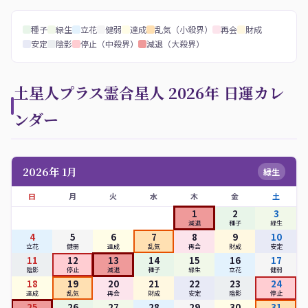
種子
緑生
立花
健弱
達成
乱気（小殺界）
再会
財成
安定
陰影
停止（中殺界）
減退（大殺界）
土星人プラス霊合星人 2026年 日運カレ
ンダー
2026年 1月
緑生
日
月
火
水
木
金
土
1
2
3
減退
種子
緑生
4
5
6
7
8
9
10
立花
健弱
達成
乱気
再会
財成
安定
11
12
13
14
15
16
17
陰影
停止
減退
種子
緑生
立花
健弱
18
19
20
21
22
23
24
達成
乱気
再会
財成
安定
陰影
停止
25
26
27
28
29
30
31