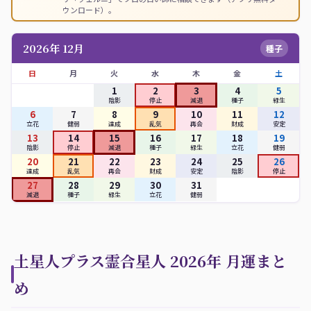
ウンロード）。
2026年 12月
種子
日
月
火
水
木
金
土
1
2
3
4
5
陰影
停止
減退
種子
緑生
6
7
8
9
10
11
12
立花
健弱
達成
乱気
再会
財成
安定
13
14
15
16
17
18
19
陰影
停止
減退
種子
緑生
立花
健弱
20
21
22
23
24
25
26
達成
乱気
再会
財成
安定
陰影
停止
27
28
29
30
31
減退
種子
緑生
立花
健弱
土星人プラス霊合星人 2026年 月運まと
め