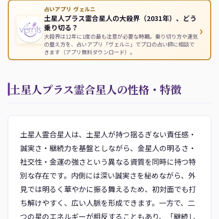
占いアプリ ヴェルニ
土星人プラス霊合星人の大殺界（2031年）、どう
›
乗り切る？
大殺界は12年に1度の最も注意が必要な時期。乗り切り方や運気
の整え方を、占いアプリ「ヴェルニ」でプロの占い師に相談で
きます（アプリ無料ダウンロード）。
土星人プラス霊合星人の性格・特徴
土星人霊合星人は、土星人が持つ揺るぎない責任感・
誠実さ・継続力を基盤としながら、金星人の明るさ・
社交性・金運の強さという異なる資質を同時に持つ特
別な存在です。内側には深い誠実さを秘めながら、外
見では明るく華やかに振る舞えるため、初対面でも打
ち解けやすく、広い人脈を形成できます。一方で、二
つの星のエネルギーが相反することもあり、「継続し