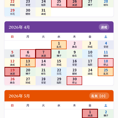
22
23
24
25
26
27
28
財成
安定
陰影
停止
減退
種子
緑生
29
30
31
立花
健弱
達成
2026年 4月
達成
日
月
火
水
木
金
土
1
2
3
4
乱気
再会
財成
安定
5
6
7
8
9
10
11
陰影
停止
減退
種子
緑生
立花
健弱
12
13
14
15
16
17
18
達成
乱気
再会
財成
安定
陰影
停止
19
20
21
22
23
24
25
減退
種子
緑生
立花
健弱
達成
乱気
26
27
28
29
30
再会
財成
安定
陰影
停止
2026年 5月
乱気【小】
日
月
火
水
木
金
土
1
2
減退
種子