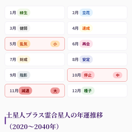
1月
2月
緑生
立花
3月
4月
健弱
達成
5月
6月
乱気
再会
小
7月
8月
財成
安定
9月
10月
陰影
停止
中
11月
12月
減退
種子
大
土星人プラス霊合星人の年運推移
（2020〜2040年）