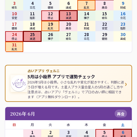
3
4
5
6
7
8
9
緑生
立花
健弱
達成
乱気
再会
財成
10
11
12
13
14
15
16
安定
陰影
停止
減退
種子
緑生
立花
17
18
19
20
21
22
23
健弱
達成
乱気
再会
財成
安定
陰影
24
25
26
27
28
29
30
停止
減退
種子
緑生
立花
健弱
達成
31
乱気
占いアプリ ヴェルニ
5月は小殺界 アプリで運勢チェック
›
2026年5月は小殺界。小さな乱れや変化が起きやすく、判断に迷
う日が増える月です。土星人プラス霊合星人の5月の過ごし方や
注意点は、占いアプリ「ヴェルニ」でプロの占い師に相談でき
ます（アプリ無料ダウンロード）。
2026年 6月
再会
日
月
火
水
木
金
土
1
2
3
4
5
6
再会
財成
安定
陰影
停止
減退