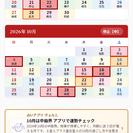
20
21
22
23
24
25
26
陰影
停止
減退
種子
緑生
立花
健弱
27
28
29
30
達成
乱気
再会
財成
2026年 10月
停止【中】
日
月
火
水
木
金
土
1
2
3
安定
陰影
停止
4
5
6
7
8
9
10
減退
種子
緑生
立花
健弱
達成
乱気
11
12
13
14
15
16
17
再会
財成
安定
陰影
停止
減退
種子
18
19
20
21
22
23
24
緑生
立花
健弱
達成
乱気
再会
財成
25
26
27
28
29
30
31
安定
陰影
停止
減退
種子
緑生
立花
占いアプリ ヴェルニ
10月は中殺界 アプリで運勢チェック
›
2026年10月は中殺界。物事が停滞しやすく、判断に迷う日が増
える月です。土星人プラス霊合星人の10月の過ごし方や注意点