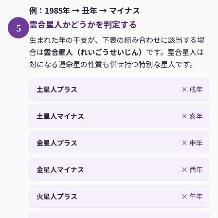
1992
13
44
13
44
14
45
申+
例：1985年 → 丑年 → マイナス
1993
19
50
18
49
19
50
酉-
霊合星人かどうかを判定する
5
1994
24
55
23
54
24
55
戌+
生まれた年の干支が、下表の組み合わせに該当する場
合は
霊合星人（れいごうせいじん）
です。霊合星人は
1995
29
60
28
59
29
60
亥-
対になる運命星の性質も併せ持つ特別な星人です。
1996
34
5
34
5
35
6
子+
土星人プラス
× 戌年
1997
40
11
39
10
40
11
丑-
1998
45
16
44
15
45
16
寅+
土星人マイナス
× 亥年
1999
50
21
49
20
50
21
卯-
金星人プラス
× 申年
2000
55
26
55
26
56
27
辰+
2001
1
32
60
31
1
32
巳-
金星人マイナス
× 酉年
2002
6
37
5
36
6
37
午+
2003
11
42
10
41
11
42
火星人プラス
未-
× 午年
2004
16
47
16
47
17
48
申+