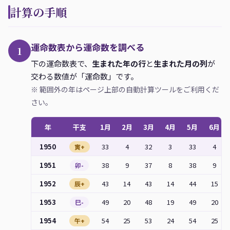
計算の手順
運命数表から運命数を調べる
1
下の運命数表で、
生まれた年の行
と
生まれた月の列
が
交わる数値が「運命数」です。
※ 範囲外の年はページ上部の自動計算ツールをご利用くだ
さい。
年
干支
1月
2月
3月
4月
5月
6月
1950
33
4
32
3
33
4
寅+
1951
38
9
37
8
38
9
卯-
1952
43
14
43
14
44
15
辰+
1953
49
20
48
19
49
20
巳-
1954
54
25
53
24
54
25
午+