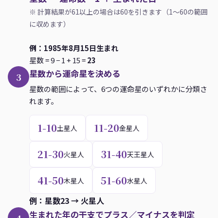
1967
2
33
1
32
2
33
未-
※ 計算結果が61以上の場合は60を引きます（1〜60の範囲
1968
7
38
7
38
8
39
申+
に収めます）
1969
13
44
12
43
13
44
酉-
例：1985年8月15日生まれ
1970
18
49
17
48
18
49
戌+
星数 = 9 − 1 + 15 =
23
1971
23
54
22
53
23
54
亥-
星数から運命星を決める
3
星数の範囲によって、6つの運命星のいずれかに分類さ
1972
28
59
28
59
29
60
子+
れます。
1973
34
5
33
4
34
5
丑-
1974
39
10
38
9
39
10
寅+
1-10
11-20
土星人
金星人
1975
44
15
43
14
44
15
卯-
21-30
31-40
火星人
天王星人
1976
49
20
49
20
50
21
辰+
1977
55
26
54
25
55
26
巳-
41-50
51-60
木星人
水星人
1978
60
31
59
30
60
31
午+
例：星数23 → 火星人
1979
5
36
4
35
5
36
未-
生まれた年の干支でプラス／マイナスを判定