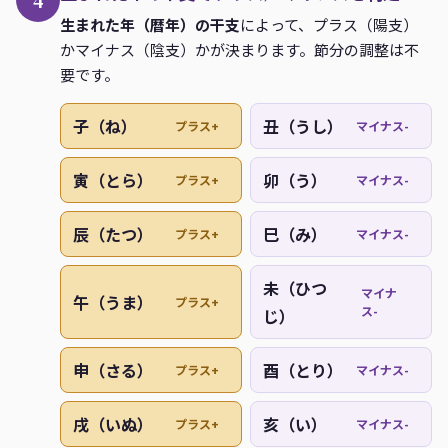
4
1980
10
41
10
41
11
42
申+
生まれた年（暦年）の干支
によって、プラス（陽支）
かマイナス（陰支）かが決まります。節分の調整は不
1981
16
47
15
46
16
47
酉-
要です。
1982
21
52
20
51
21
52
戌+
子（ね）
丑（うし）
プラス+
マイナス-
1983
26
57
25
56
26
57
亥-
1984
31
2
31
2
32
3
子+
寅（とら）
卯（う）
プラス+
マイナス-
1985
37
8
36
7
37
8
丑-
辰（たつ）
巳（み）
プラス+
マイナス-
1986
42
13
41
12
42
13
寅+
1987
47
18
46
17
47
18
卯-
未（ひつ
マイナ
午（うま）
プラス+
1988
52
23
52
23
53
24
辰+
ス-
じ）
1989
58
29
57
28
58
29
巳-
申（さる）
酉（とり）
プラス+
マイナス-
1990
3
34
2
33
3
34
午+
1991
8
39
7
38
8
39
未-
戌（いぬ）
亥（い）
プラス+
マイナス-