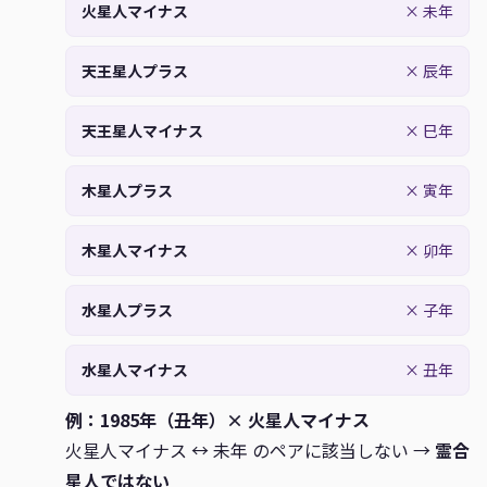
火星人マイナス
× 未年
2005
22
53
21
52
22
53
酉-
2006
27
58
26
57
27
58
戌+
天王星人プラス
× 辰年
2007
32
3
31
2
32
3
亥-
天王星人マイナス
× 巳年
2008
37
8
37
8
38
9
子+
2009
43
14
42
13
43
14
丑-
木星人プラス
× 寅年
2010
48
19
47
18
48
19
寅+
木星人マイナス
× 卯年
2011
53
24
52
23
53
24
卯-
2012
58
29
58
29
59
30
辰+
水星人プラス
× 子年
2013
4
35
3
34
4
35
巳-
水星人マイナス
× 丑年
2014
9
40
8
39
9
40
午+
例：1985年（丑年）× 火星人マイナス
2015
14
45
13
44
14
45
未-
火星人マイナス ↔ 未年 のペアに該当しない →
霊合
2016
19
50
19
50
20
51
申+
星人ではない