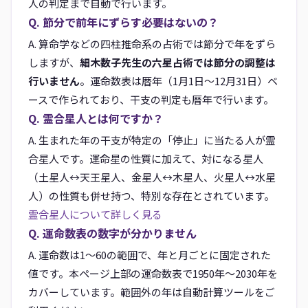
人の判定まで自動で行います。
Q. 節分で前年にずらす必要はないの？
A. 算命学などの四柱推命系の占術では節分で年をずら
しますが、
細木数子先生の六星占術では節分の調整は
行いません
。運命数表は暦年（1月1日〜12月31日）ベ
ースで作られており、干支の判定も暦年で行います。
Q. 霊合星人とは何ですか？
A. 生まれた年の干支が特定の「停止」に当たる人が霊
合星人です。運命星の性質に加えて、対になる星人
（土星人↔天王星人、金星人↔木星人、火星人↔水星
人）の性質も併せ持つ、特別な存在とされています。
霊合星人について詳しく見る
Q. 運命数表の数字が分かりません
A. 運命数は1〜60の範囲で、年と月ごとに固定された
値です。本ページ上部の運命数表で1950年〜2030年を
カバーしています。範囲外の年は自動計算ツールをご