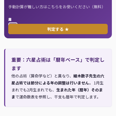
手動計算が難しい方はこちらをお使いください（無料）
年
月
日
判定する ★
重要：六星占術は「暦年ベース」で判定し
ます
他の占術（算命学など）と異なり、
細木数子先生の六
星占術では節分による年の調整は行いません
。 1月生
まれでも2月生まれでも、
生まれた年（暦年）そのま
ま
で運命数表を参照し、干支も暦年で判定します。