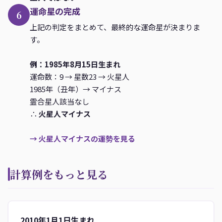
2017
25
56
24
55
25
56
酉-
運命星の完成
6
2018
30
1
29
60
30
1
戌+
上記の判定をまとめて、最終的な運命星が決まりま
す。
2019
35
6
34
5
35
6
亥-
2020
40
11
40
11
41
12
子+
例：1985年8月15日生まれ
運命数：9 → 星数23 → 火星人
2021
46
17
45
16
46
17
丑-
1985年（丑年）→ マイナス
2022
51
22
50
21
51
22
寅+
霊合星人該当なし
2023
56
27
55
26
56
27
卯-
∴
火星人マイナス
2024
1
32
1
32
2
33
辰+
→ 火星人マイナスの運勢を見る
2025
7
38
6
37
7
38
巳-
2026
12
43
11
42
12
43
午+
計算例をもっと見る
2027
17
48
16
47
17
48
未-
2028
22
53
22
53
23
54
申+
2010年1月1日生まれ
2029
28
59
27
58
28
59
酉-