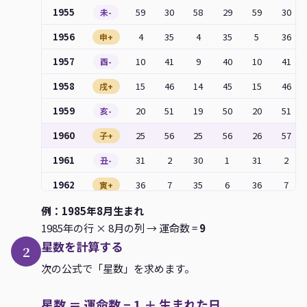
1955
59
30
58
29
59
30
未-
1956
4
35
4
35
5
36
申+
1957
10
41
9
40
10
41
酉-
1958
15
46
14
45
15
46
戌+
1959
20
51
19
50
20
51
亥-
1960
25
56
25
56
26
57
子+
1961
31
2
30
1
31
2
丑-
1962
36
7
35
6
36
7
寅+
1963
41
12
40
11
41
12
例：1985年8月生まれ
卯-
1985年の行 × 8月の列 → 運命数 =
9
1964
46
17
46
17
47
18
辰+
星数を計算する
2
1965
52
23
51
22
52
23
巳-
次の公式で「星数」を求めます。
1966
57
28
56
27
57
28
午+
星数 ＝ 運命数 − 1 ＋ 生まれた日