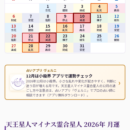
1
2
3
4
5
立花
健弱
達成
乱気
再会
6
7
8
9
10
11
12
財成
安定
陰影
停止
減退
種子
緑生
13
14
15
16
17
18
19
立花
健弱
達成
乱気
再会
財成
安定
20
21
22
23
24
25
26
陰影
停止
減退
種子
緑生
立花
健弱
27
28
29
30
31
達成
乱気
再会
財成
安定
占いアプリ ヴェルニ
12月は小殺界 アプリで運勢チェック
›
2026年12月は小殺界。小さな乱れや変化が起きやすく、判断に
迷う日が増える月です。天王星人マイナス霊合星人の12月の過
ごし方や注意点は、占いアプリ「ヴェルニ」でプロの占い師に
相談できます（アプリ無料ダウンロード）。
天王星人マイナス霊合星人 2026年 月運