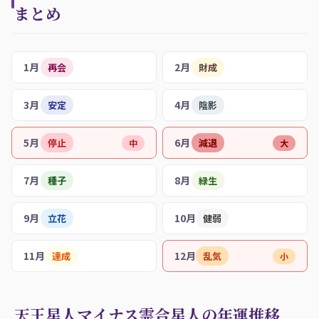
まとめ
1月
2月
再会
財成
3月
4月
安定
陰影
5月
6月
停止
減退
中
大
7月
8月
種子
緑生
9月
10月
立花
健弱
11月
12月
達成
乱気
小
天王星人マイナス霊合星人の年運推移