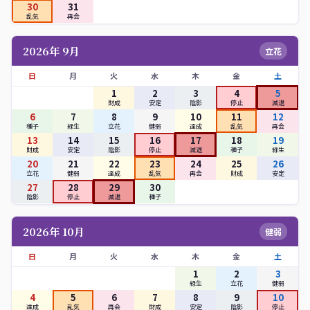
30
31
乱気
再会
2026年 9月
立花
日
月
火
水
木
金
土
1
2
3
4
5
財成
安定
陰影
停止
減退
6
7
8
9
10
11
12
種子
緑生
立花
健弱
達成
乱気
再会
13
14
15
16
17
18
19
財成
安定
陰影
停止
減退
種子
緑生
20
21
22
23
24
25
26
立花
健弱
達成
乱気
再会
財成
安定
27
28
29
30
陰影
停止
減退
種子
2026年 10月
健弱
日
月
火
水
木
金
土
1
2
3
緑生
立花
健弱
4
5
6
7
8
9
10
達成
乱気
再会
財成
安定
陰影
停止