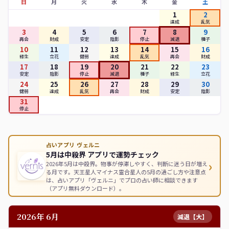
日
月
火
水
木
金
土
1
2
達成
乱気
3
4
5
6
7
8
9
再会
財成
安定
陰影
停止
減退
種子
10
11
12
13
14
15
16
緑生
立花
健弱
達成
乱気
再会
財成
17
18
19
20
21
22
23
安定
陰影
停止
減退
種子
緑生
立花
24
25
26
27
28
29
30
健弱
達成
乱気
再会
財成
安定
陰影
31
停止
占いアプリ ヴェルニ
5月は中殺界 アプリで運勢チェック
›
2026年5月は中殺界。物事が停滞しやすく、判断に迷う日が増え
る月です。天王星人マイナス霊合星人の5月の過ごし方や注意点
は、占いアプリ「ヴェルニ」でプロの占い師に相談できます
（アプリ無料ダウンロード）。
2026年 6月
減退【大】