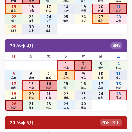
停止
減退
種子
緑生
立花
健弱
達成
15
16
17
18
19
20
21
乱気
再会
財成
安定
陰影
停止
減退
22
23
24
25
26
27
28
種子
緑生
立花
健弱
達成
乱気
再会
29
30
31
財成
安定
陰影
2026年 4月
陰影
日
月
火
水
木
金
土
1
2
3
4
停止
減退
種子
緑生
5
6
7
8
9
10
11
立花
健弱
達成
乱気
再会
財成
安定
12
13
14
15
16
17
18
陰影
停止
減退
種子
緑生
立花
健弱
19
20
21
22
23
24
25
達成
乱気
再会
財成
安定
陰影
停止
26
27
28
29
30
減退
種子
緑生
立花
健弱
2026年 5月
停止【中】