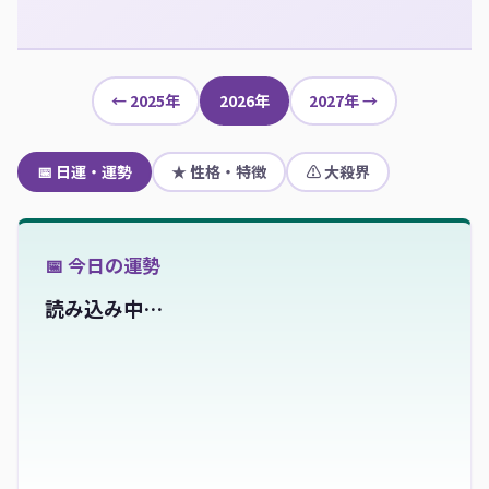
← 2025年
2026年
2027年 →
📅 日運・運勢
★ 性格・特徴
⚠ 大殺界
📅 今日の運勢
読み込み中…