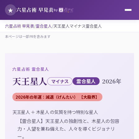
★
六星占術 早見表
by
六星占術 早見表
霊合星人
天王星人マイナス霊合星人
本ページは一部PRを含みます
六星占術 霊合星人
天王星人
2026年
霊合星人
マイナス
2026年の年運：減退（げんたい）
【大殺界】
天王星人 ＋ 木星人 の気質を持つ特別な星人
【霊合星人】天王星人の独創性と、木星人の包容
力・人望を兼ね備えた、人々を導くビジョナリ
ー。