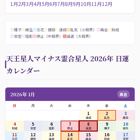
1月
2月
3月
4月
5月
6月
7月
8月
9月
10月
11月
12月
種子
緑生
立花
健弱
達成
乱気（小殺界）
再会
財成
安定
陰影
停止（中殺界）
減退（大殺界）
天王星人マイナス霊合星人 2026年 日運
カレンダー
2026年 1月
再会
日
月
火
水
木
金
土
1
2
3
達成
乱気
再会
4
5
6
7
8
9
10
財成
安定
陰影
停止
減退
種子
緑生
11
12
13
14
15
16
17
立花
健弱
達成
乱気
再会
財成
安定