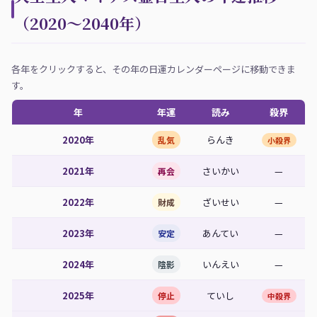
（2020〜2040年）
各年をクリックすると、その年の日運カレンダーページに移動できま
す。
年
年運
読み
殺界
2020年
らんき
乱気
小殺界
2021年
さいかい
—
再会
2022年
ざいせい
—
財成
2023年
あんてい
—
安定
2024年
いんえい
—
陰影
2025年
ていし
停止
中殺界