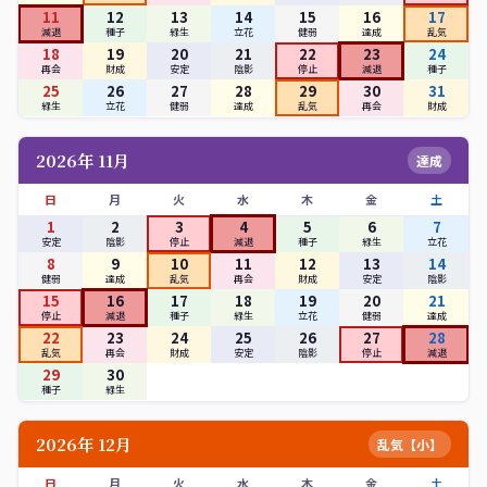
11
12
13
14
15
16
17
減退
種子
緑生
立花
健弱
達成
乱気
18
19
20
21
22
23
24
再会
財成
安定
陰影
停止
減退
種子
25
26
27
28
29
30
31
緑生
立花
健弱
達成
乱気
再会
財成
2026年 11月
達成
日
月
火
水
木
金
土
1
2
3
4
5
6
7
安定
陰影
停止
減退
種子
緑生
立花
8
9
10
11
12
13
14
健弱
達成
乱気
再会
財成
安定
陰影
15
16
17
18
19
20
21
停止
減退
種子
緑生
立花
健弱
達成
22
23
24
25
26
27
28
乱気
再会
財成
安定
陰影
停止
減退
29
30
種子
緑生
2026年 12月
乱気【小】
日
月
火
水
木
金
土