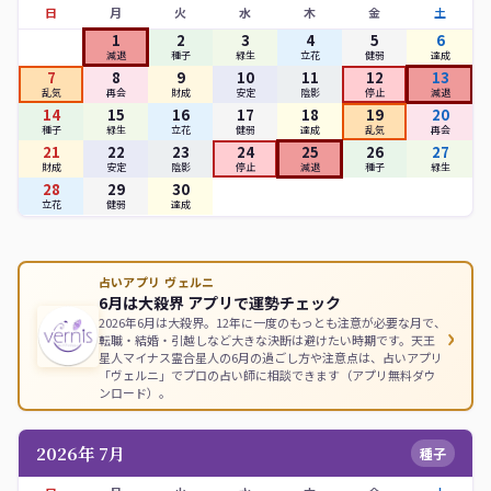
日
月
火
水
木
金
土
1
2
3
4
5
6
減退
種子
緑生
立花
健弱
達成
7
8
9
10
11
12
13
乱気
再会
財成
安定
陰影
停止
減退
14
15
16
17
18
19
20
種子
緑生
立花
健弱
達成
乱気
再会
21
22
23
24
25
26
27
財成
安定
陰影
停止
減退
種子
緑生
28
29
30
立花
健弱
達成
占いアプリ ヴェルニ
6月は大殺界 アプリで運勢チェック
2026年6月は大殺界。12年に一度のもっとも注意が必要な月で、
›
転職・結婚・引越しなど大きな決断は避けたい時期です。天王
星人マイナス霊合星人の6月の過ごし方や注意点は、占いアプリ
「ヴェルニ」でプロの占い師に相談できます（アプリ無料ダウ
ンロード）。
2026年 7月
種子