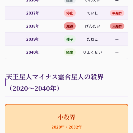
2037年
ていし
停止
中殺界
2038年
げんたい
減退
大殺界
2039年
たねこ
—
種子
2040年
りょくせい
—
緑生
天王星人マイナス霊合星人の殺界
（2020〜2040年）
小殺界
2020年・2032年