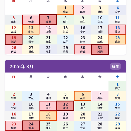
日
月
火
水
木
金
土
1
2
3
4
乱気
再会
財成
安定
5
6
7
8
9
10
11
陰影
停止
減退
種子
緑生
立花
健弱
12
13
14
15
16
17
18
達成
乱気
再会
財成
安定
陰影
停止
19
20
21
22
23
24
25
減退
種子
緑生
立花
健弱
達成
乱気
26
27
28
29
30
31
再会
財成
安定
陰影
停止
減退
2026年 8月
緑生
日
月
火
水
木
金
土
1
種子
2
3
4
5
6
7
8
緑生
立花
健弱
達成
乱気
再会
財成
9
10
11
12
13
14
15
安定
陰影
停止
減退
種子
緑生
立花
16
17
18
19
20
21
22
健弱
達成
乱気
再会
財成
安定
陰影
23
24
25
26
27
28
29
停止
減退
種子
緑生
立花
健弱
達成