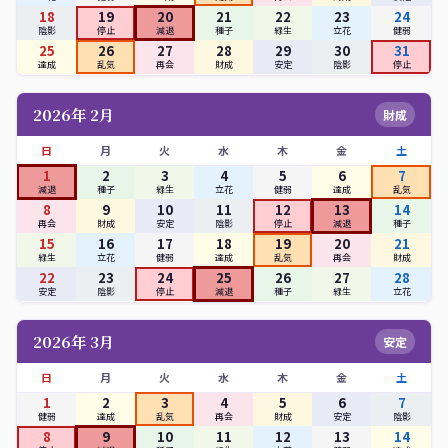
18
19
20
21
22
23
24
陰影
停止
減退
種子
緑生
立花
健弱
25
26
27
28
29
30
31
達成
乱気
再会
財成
安定
陰影
停止
2026年 2月
財成
日
月
火
水
木
金
土
1
2
3
4
5
6
7
減退
種子
緑生
立花
健弱
達成
乱気
8
9
10
11
12
13
14
再会
財成
安定
陰影
停止
減退
種子
15
16
17
18
19
20
21
緑生
立花
健弱
達成
乱気
再会
財成
22
23
24
25
26
27
28
安定
陰影
停止
減退
種子
緑生
立花
2026年 3月
安定
日
月
火
水
木
金
土
1
2
3
4
5
6
7
健弱
達成
乱気
再会
財成
安定
陰影
8
9
10
11
12
13
14