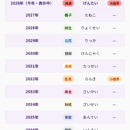
2026年（今年・表示中）
げんたい
減退
大殺界
2027年
たねこ
—
種子
2028年
りょくせい
—
緑生
2029年
りっか
—
立花
2030年
けんじゃく
—
健弱
2031年
たっせい
—
達成
2032年
らんき
乱気
小殺界
2033年
さいかい
—
再会
2034年
ざいせい
—
財成
2035年
あんてい
—
安定
2036年
いんえい
—
陰影