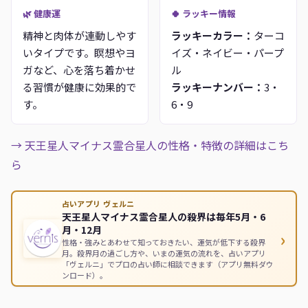
🌿 健康運
🍀 ラッキー情報
精神と肉体が連動しやす
ラッキーカラー：
ターコ
いタイプです。瞑想やヨ
イズ・ネイビー・パープ
ガなど、心を落ち着かせ
ル
る習慣が健康に効果的で
ラッキーナンバー：
3・
す。
6・9
→ 天王星人マイナス霊合星人の性格・特徴の詳細はこち
ら
占いアプリ ヴェルニ
天王星人マイナス霊合星人の殺界は毎年5月・6
月・12月
›
性格・強みとあわせて知っておきたい、運気が低下する殺界
月。殺界月の過ごし方や、いまの運気の流れを、占いアプリ
「ヴェルニ」でプロの占い師に相談できます（アプリ無料ダウ
ンロード）。