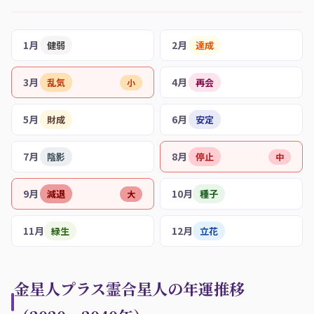
1月
2月
健弱
達成
3月
4月
乱気
再会
小
5月
6月
財成
安定
7月
8月
陰影
停止
中
9月
10月
減退
種子
大
11月
12月
緑生
立花
金星人プラス霊合星人の年運推移