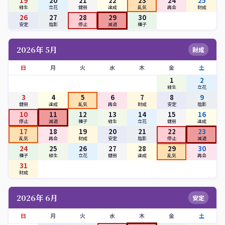
19
20
21
22
23
24
25
緑生
立花
健弱
達成
乱気
再会
財成
26
27
28
29
30
安定
陰影
停止
減退
種子
2026年 5月
財成
日
月
火
水
木
金
土
1
2
緑生
立花
3
4
5
6
7
8
9
健弱
達成
乱気
再会
財成
安定
陰影
10
11
12
13
14
15
16
停止
減退
種子
緑生
立花
健弱
達成
17
18
19
20
21
22
23
乱気
再会
財成
安定
陰影
停止
減退
24
25
26
27
28
29
30
種子
緑生
立花
健弱
達成
乱気
再会
31
財成
2026年 6月
安定
日
月
火
水
木
金
土