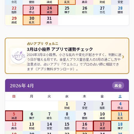
立花
健弱
達成
乱気
再会
財成
安定
22
23
24
25
26
27
28
陰影
停止
減退
種子
緑生
立花
健弱
29
30
31
達成
乱気
再会
占いアプリ ヴェルニ
3月は小殺界 アプリで運勢チェック
›
2026年3月は小殺界。小さな乱れや変化が起きやすく、判断に迷
う日が増える月です。金星人プラス霊合星人の3月の過ごし方や
注意点は、占いアプリ「ヴェルニ」でプロの占い師に相談でき
ます（アプリ無料ダウンロード）。
2026年 4月
再会
日
月
火
水
木
金
土
1
2
3
4
財成
安定
陰影
停止
5
6
7
8
9
10
11
減退
種子
緑生
立花
健弱
達成
乱気
12
13
14
15
16
17
18
再会
財成
安定
陰影
停止
減退
種子