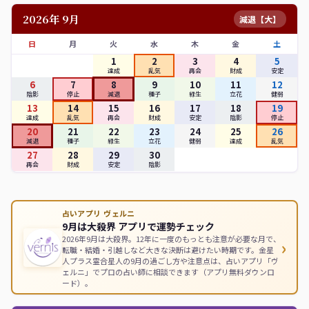
2026年 9月
減退【大】
日
月
火
水
木
金
土
1
2
3
4
5
達成
乱気
再会
財成
安定
6
7
8
9
10
11
12
陰影
停止
減退
種子
緑生
立花
健弱
13
14
15
16
17
18
19
達成
乱気
再会
財成
安定
陰影
停止
20
21
22
23
24
25
26
減退
種子
緑生
立花
健弱
達成
乱気
27
28
29
30
再会
財成
安定
陰影
占いアプリ ヴェルニ
9月は大殺界 アプリで運勢チェック
2026年9月は大殺界。12年に一度のもっとも注意が必要な月で、
›
転職・結婚・引越しなど大きな決断は避けたい時期です。金星
人プラス霊合星人の9月の過ごし方や注意点は、占いアプリ「ヴ
ェルニ」でプロの占い師に相談できます（アプリ無料ダウンロ
ード）。