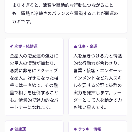
まりすぎると、浪費や衝動的な行動につながること
も。情熱と冷静さのバランスを意識することが開運の
カギです。
💕 恋愛・結婚運
💼 仕事・金運
金星人の恋愛運の強さに
人を惹きつける力と情熱
火星人の情熱が加わり、
的な行動力が合わさり、
恋愛に非常にアクティブ
営業・接客・エンターテ
な星人。好きになった相
インメントなど対人スキ
手には一直線で、その熱
ルを要する分野で抜群の
量で相手を圧倒すること
実力を発揮します。リー
も。情熱的で魅力的なパ
ダーとして人を動かす力
ートナーになれます。
も強い星人です。
🌿 健康運
🍀 ラッキー情報