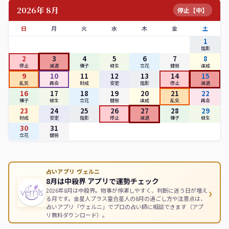
2026年 8月
停止【中】
日
月
火
水
木
金
土
1
陰影
2
3
4
5
6
7
8
停止
減退
種子
緑生
立花
健弱
達成
9
10
11
12
13
14
15
乱気
再会
財成
安定
陰影
停止
減退
16
17
18
19
20
21
22
種子
緑生
立花
健弱
達成
乱気
再会
23
24
25
26
27
28
29
財成
安定
陰影
停止
減退
種子
緑生
30
31
立花
健弱
占いアプリ ヴェルニ
8月は中殺界 アプリで運勢チェック
›
2026年8月は中殺界。物事が停滞しやすく、判断に迷う日が増え
る月です。金星人プラス霊合星人の8月の過ごし方や注意点は、
占いアプリ「ヴェルニ」でプロの占い師に相談できます（アプ
リ無料ダウンロード）。