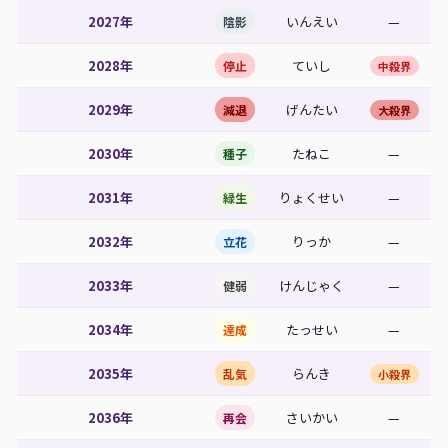
2027年
いんえい
—
陰影
2028年
ていし
停止
中殺界
2029年
げんたい
減退
大殺界
2030年
たねこ
—
種子
2031年
りょくせい
—
緑生
2032年
りっか
—
立花
2033年
けんじゃく
—
健弱
2034年
たっせい
—
達成
2035年
らんき
乱気
小殺界
2036年
さいかい
—
再会