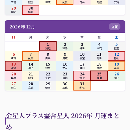
立花
健弱
達成
乱気
再会
財成
安定
29
30
陰影
停止
2026年 12月
立花
日
月
火
水
木
金
土
1
2
3
4
5
減退
種子
緑生
立花
健弱
6
7
8
9
10
11
12
達成
乱気
再会
財成
安定
陰影
停止
13
14
15
16
17
18
19
減退
種子
緑生
立花
健弱
達成
乱気
20
21
22
23
24
25
26
再会
財成
安定
陰影
停止
減退
種子
27
28
29
30
31
緑生
立花
健弱
達成
乱気
金星人プラス霊合星人 2026年 月運まと
め