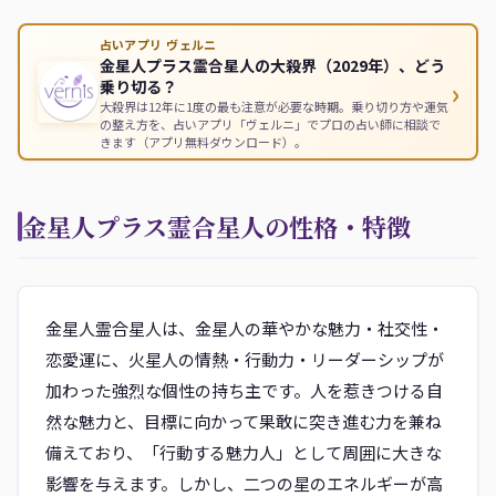
占いアプリ ヴェルニ
金星人プラス霊合星人の大殺界（2029年）、どう
›
乗り切る？
大殺界は12年に1度の最も注意が必要な時期。乗り切り方や運気
の整え方を、占いアプリ「ヴェルニ」でプロの占い師に相談で
きます（アプリ無料ダウンロード）。
金星人プラス霊合星人の性格・特徴
金星人霊合星人は、金星人の華やかな魅力・社交性・
恋愛運に、火星人の情熱・行動力・リーダーシップが
加わった強烈な個性の持ち主です。人を惹きつける自
然な魅力と、目標に向かって果敢に突き進む力を兼ね
備えており、「行動する魅力人」として周囲に大きな
影響を与えます。しかし、二つの星のエネルギーが高