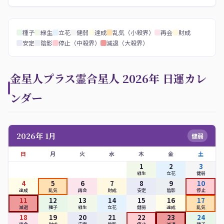
種子
緑生
立花
健弱
達成
乱気（小殺界）
再会
財成
安定
陰影
停止（中殺界）
減退（大殺界）
金星人プラス霊合星人 2026年 日運カレ
ンダー
2026年 1月
健弱
日
月
火
水
木
金
土
1
2
3
緑生
立花
健弱
4
5
6
7
8
9
10
達成
乱気
再会
財成
安定
陰影
停止
11
12
13
14
15
16
17
減退
種子
緑生
立花
健弱
達成
乱気
18
19
20
21
22
23
24