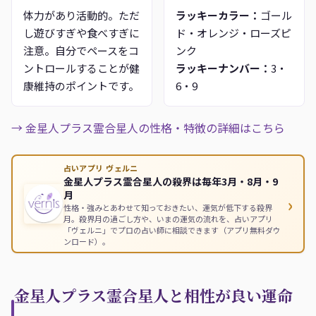
体力があり活動的。ただ
ラッキーカラー：
ゴール
し遊びすぎや食べすぎに
ド・オレンジ・ローズピ
注意。自分でペースをコ
ンク
ントロールすることが健
ラッキーナンバー：
3・
康維持のポイントです。
6・9
→ 金星人プラス霊合星人の性格・特徴の詳細はこちら
占いアプリ ヴェルニ
金星人プラス霊合星人の殺界は毎年3月・8月・9
月
›
性格・強みとあわせて知っておきたい、運気が低下する殺界
月。殺界月の過ごし方や、いまの運気の流れを、占いアプリ
「ヴェルニ」でプロの占い師に相談できます（アプリ無料ダウ
ンロード）。
金星人プラス霊合星人と相性が良い運命