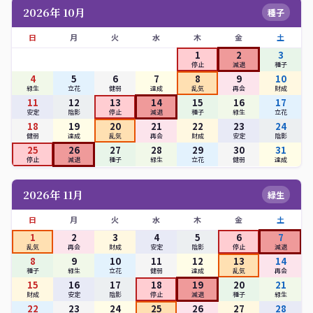
2026年 10月
種子
日
月
火
水
木
金
土
1
2
3
停止
減退
種子
4
5
6
7
8
9
10
緑生
立花
健弱
達成
乱気
再会
財成
11
12
13
14
15
16
17
安定
陰影
停止
減退
種子
緑生
立花
18
19
20
21
22
23
24
健弱
達成
乱気
再会
財成
安定
陰影
25
26
27
28
29
30
31
停止
減退
種子
緑生
立花
健弱
達成
2026年 11月
緑生
日
月
火
水
木
金
土
1
2
3
4
5
6
7
乱気
再会
財成
安定
陰影
停止
減退
8
9
10
11
12
13
14
種子
緑生
立花
健弱
達成
乱気
再会
15
16
17
18
19
20
21
財成
安定
陰影
停止
減退
種子
緑生
22
23
24
25
26
27
28