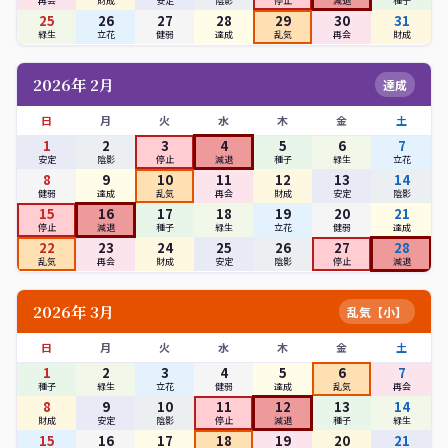
再会
財成
安定
陰影
停止
減退
種子
25
26
27
28
29
30
31
緑生
立花
健弱
達成
乱気
再会
財成
2026年 2月
達成
日
月
火
水
木
金
土
1
2
3
4
5
6
7
安定
陰影
停止
減退
種子
緑生
立花
8
9
10
11
12
13
14
健弱
達成
乱気
再会
財成
安定
陰影
15
16
17
18
19
20
21
停止
減退
種子
緑生
立花
健弱
達成
22
23
24
25
26
27
28
乱気
再会
財成
安定
陰影
停止
減退
2026年 3月
乱気【小】
日
月
火
水
木
金
土
1
2
3
4
5
6
7
種子
緑生
立花
健弱
達成
乱気
再会
8
9
10
11
12
13
14
財成
安定
陰影
停止
減退
種子
緑生
15
16
17
18
19
20
21