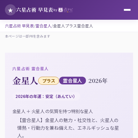
★
六星占術 早見表
by
六星占術 早見表
霊合星人
金星人プラス霊合星人
本ページは一部PRを含みます
六星占術 霊合星人
金星人
2026年
霊合星人
プラス
2026年の年運：安定（あんてい）
金星人 ＋ 火星人 の気質を持つ特別な星人
【霊合星人】金星人の魅力・社交性と、火星人の
情熱・行動力を兼ね備えた、エネルギッシュな星
人。