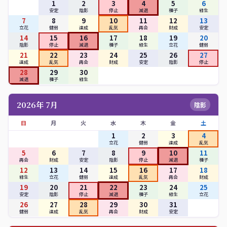
1
2
3
4
5
6
安定
陰影
停止
減退
種子
緑生
7
8
9
10
11
12
13
立花
健弱
達成
乱気
再会
財成
安定
14
15
16
17
18
19
20
陰影
停止
減退
種子
緑生
立花
健弱
21
22
23
24
25
26
27
達成
乱気
再会
財成
安定
陰影
停止
28
29
30
減退
種子
緑生
2026年 7月
陰影
日
月
火
水
木
金
土
1
2
3
4
立花
健弱
達成
乱気
5
6
7
8
9
10
11
再会
財成
安定
陰影
停止
減退
種子
12
13
14
15
16
17
18
緑生
立花
健弱
達成
乱気
再会
財成
19
20
21
22
23
24
25
安定
陰影
停止
減退
種子
緑生
立花
26
27
28
29
30
31
健弱
達成
乱気
再会
財成
安定