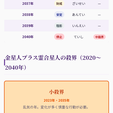
2037年
ざいせい
—
財成
2038年
あんてい
—
安定
2039年
いんえい
—
陰影
2040年
ていし
停止
中殺界
金星人プラス霊合星人の殺界（2020〜
2040年）
小殺界
2023年・2035年
乱気の年。変化が多く慎重な行動が必要。