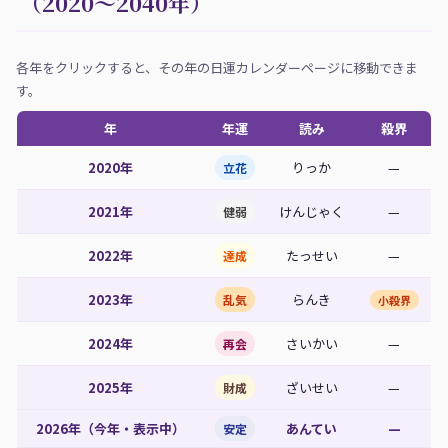
（2020〜2040年）
各年をクリックすると、その年の日運カレンダーページに移動できま
す。
年
年運
読み
殺界
2020年
りっか
—
立花
2021年
けんじゃく
—
健弱
2022年
たっせい
—
達成
2023年
らんき
乱気
小殺界
2024年
さいかい
—
再会
2025年
ざいせい
—
財成
2026年（今年・表示中）
あんてい
—
安定