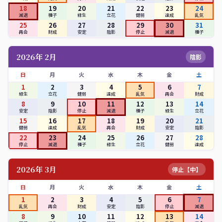
18
19
20
21
22
23
24
減退
種子
緑生
立花
健弱
達成
乱気
25
26
27
28
29
30
31
再会
財成
安定
陰影
停止
減退
種子
2026年 2月
陰影
日
月
火
水
木
金
土
1
2
3
4
5
6
7
緑生
立花
健弱
達成
乱気
再会
財成
8
9
10
11
12
13
14
安定
陰影
停止
減退
種子
緑生
立花
15
16
17
18
19
20
21
健弱
達成
乱気
再会
財成
安定
陰影
22
23
24
25
26
27
28
停止
減退
種子
緑生
立花
健弱
達成
2026年 3月
停止【中】
日
月
火
水
木
金
土
1
2
3
4
5
6
7
乱気
再会
財成
安定
陰影
停止
減退
8
9
10
11
12
13
14