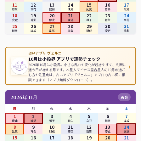
11
12
13
14
15
16
17
緑生
立花
健弱
達成
乱気
再会
財成
18
19
20
21
22
23
24
安定
陰影
停止
減退
種子
緑生
立花
25
26
27
28
29
30
31
健弱
達成
乱気
再会
財成
安定
陰影
占いアプリ ヴェルニ
10月は小殺界 アプリで運勢チェック
›
2026年10月は小殺界。小さな乱れや変化が起きやすく、判断に
迷う日が増える月です。木星人マイナス霊合星人の10月の過ご
し方や注意点は、占いアプリ「ヴェルニ」でプロの占い師に相
談できます（アプリ無料ダウンロード）。
2026年 11月
再会
日
月
火
水
木
金
土
1
2
3
4
5
6
7
停止
減退
種子
緑生
立花
健弱
達成
8
9
10
11
12
13
14
乱気
再会
財成
安定
陰影
停止
減退
15
16
17
18
19
20
21