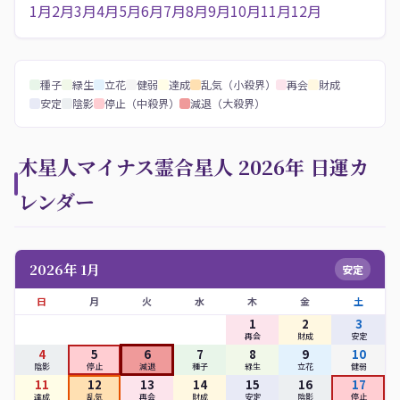
1月
2月
3月
4月
5月
6月
7月
8月
9月
10月
11月
12月
種子
緑生
立花
健弱
達成
乱気（小殺界）
再会
財成
安定
陰影
停止（中殺界）
減退（大殺界）
木星人マイナス霊合星人 2026年 日運カ
レンダー
2026年 1月
安定
日
月
火
水
木
金
土
1
2
3
再会
財成
安定
4
5
6
7
8
9
10
陰影
停止
減退
種子
緑生
立花
健弱
11
12
13
14
15
16
17
達成
乱気
再会
財成
安定
陰影
停止