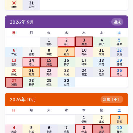
30
31
財成
安定
2026年 9月
達成
日
月
火
水
木
金
土
1
2
3
4
5
陰影
停止
減退
種子
緑生
6
7
8
9
10
11
12
立花
健弱
達成
乱気
再会
財成
安定
13
14
15
16
17
18
19
陰影
停止
減退
種子
緑生
立花
健弱
20
21
22
23
24
25
26
達成
乱気
再会
財成
安定
陰影
停止
27
28
29
30
減退
種子
緑生
立花
2026年 10月
乱気【小】
日
月
火
水
木
金
土
1
2
3
健弱
達成
乱気
4
5
6
7
8
9
10
再会
財成
安定
陰影
停止
減退
種子