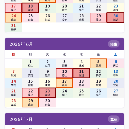
健弱
達成
乱気
再会
財成
安定
陰影
17
18
19
20
21
22
23
停止
減退
種子
緑生
立花
健弱
達成
24
25
26
27
28
29
30
乱気
再会
財成
安定
陰影
停止
減退
31
種子
2026年 6月
緑生
日
月
火
水
木
金
土
1
2
3
4
5
6
緑生
立花
健弱
達成
乱気
再会
7
8
9
10
11
12
13
財成
安定
陰影
停止
減退
種子
緑生
14
15
16
17
18
19
20
立花
健弱
達成
乱気
再会
財成
安定
21
22
23
24
25
26
27
陰影
停止
減退
種子
緑生
立花
健弱
28
29
30
達成
乱気
再会
2026年 7月
立花