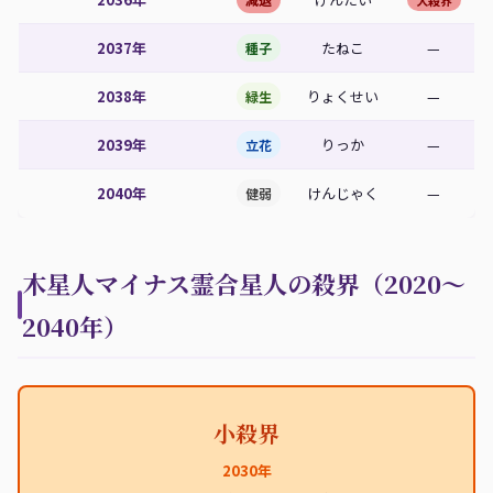
大殺界
2037年
たねこ
—
種子
2038年
りょくせい
—
緑生
2039年
りっか
—
立花
2040年
けんじゃく
—
健弱
木星人マイナス霊合星人の殺界（2020〜
2040年）
小殺界
2030年