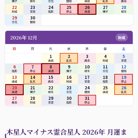
種子
緑生
立花
健弱
達成
乱気
再会
22
23
24
25
26
27
28
財成
安定
陰影
停止
減退
種子
緑生
29
30
立花
健弱
2026年 12月
財成
日
月
火
水
木
金
土
1
2
3
4
5
達成
乱気
再会
財成
安定
6
7
8
9
10
11
12
陰影
停止
減退
種子
緑生
立花
健弱
13
14
15
16
17
18
19
達成
乱気
再会
財成
安定
陰影
停止
20
21
22
23
24
25
26
減退
種子
緑生
立花
健弱
達成
乱気
27
28
29
30
31
再会
財成
安定
陰影
停止
木星人マイナス霊合星人 2026年 月運ま