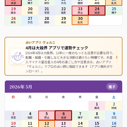
減退
種子
緑生
立花
健弱
達成
乱気
19
20
21
22
23
24
25
再会
財成
安定
陰影
停止
減退
種子
26
27
28
29
30
緑生
立花
健弱
達成
乱気
占いアプリ ヴェルニ
4月は大殺界 アプリで運勢チェック
2026年4月は大殺界。12年に一度のもっとも注意が必要な月で、
›
転職・結婚・引越しなど大きな決断は避けたい時期です。木星
人マイナス霊合星人の4月の過ごし方や注意点は、占いアプリ
「ヴェルニ」でプロの占い師に相談できます（アプリ無料ダウ
ンロード）。
2026年 5月
種子
日
月
火
水
木
金
土
1
2
再会
財成
3
4
5
6
7
8
9
安定
陰影
停止
減退
種子
緑生
立花
10
11
12
13
14
15
16