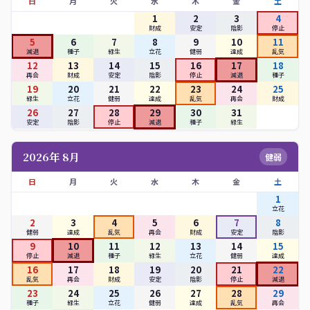
日
月
火
水
木
金
土
1
2
3
4
財成
安定
陰影
停止
5
6
7
8
9
10
11
減退
種子
緑生
立花
健弱
達成
乱気
12
13
14
15
16
17
18
再会
財成
安定
陰影
停止
減退
種子
19
20
21
22
23
24
25
緑生
立花
健弱
達成
乱気
再会
財成
26
27
28
29
30
31
安定
陰影
停止
減退
種子
緑生
2026年 8月
健弱
日
月
火
水
木
金
土
1
立花
2
3
4
5
6
7
8
健弱
達成
乱気
再会
財成
安定
陰影
9
10
11
12
13
14
15
停止
減退
種子
緑生
立花
健弱
達成
16
17
18
19
20
21
22
乱気
再会
財成
安定
陰影
停止
減退
23
24
25
26
27
28
29
種子
緑生
立花
健弱
達成
乱気
再会