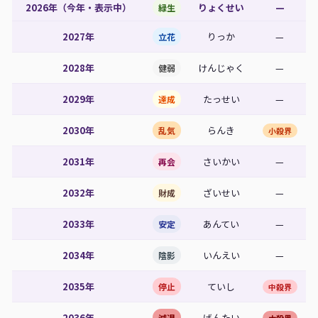
2026年（今年・表示中）
りょくせい
—
緑生
2027年
りっか
—
立花
2028年
けんじゃく
—
健弱
2029年
たっせい
—
達成
2030年
らんき
乱気
小殺界
2031年
さいかい
—
再会
2032年
ざいせい
—
財成
2033年
あんてい
—
安定
2034年
いんえい
—
陰影
2035年
ていし
停止
中殺界
2036年
げんたい
減退