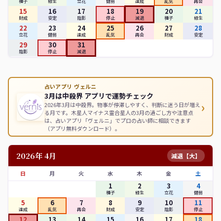
種子
緑生
立花
健弱
達成
乱気
再会
15
16
17
18
19
20
21
財成
安定
陰影
停止
減退
種子
緑生
22
23
24
25
26
27
28
立花
健弱
達成
乱気
再会
財成
安定
29
30
31
陰影
停止
減退
占いアプリ ヴェルニ
3月は中殺界 アプリで運勢チェック
›
2026年3月は中殺界。物事が停滞しやすく、判断に迷う日が増え
る月です。木星人マイナス霊合星人の3月の過ごし方や注意点
は、占いアプリ「ヴェルニ」でプロの占い師に相談できます
（アプリ無料ダウンロード）。
2026年 4月
減退【大】
日
月
火
水
木
金
土
1
2
3
4
種子
緑生
立花
健弱
5
6
7
8
9
10
11
達成
乱気
再会
財成
安定
陰影
停止
12
13
14
15
16
17
18