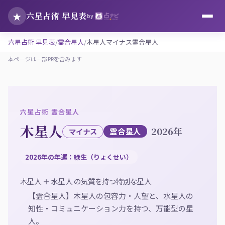
★
六星占術 早見表
by
六星占術 早見表
霊合星人
木星人マイナス霊合星人
本ページは一部PRを含みます
六星占術 霊合星人
木星人
2026年
霊合星人
マイナス
2026年の年運：緑生（りょくせい）
木星人 ＋ 水星人 の気質を持つ特別な星人
【霊合星人】木星人の包容力・人望と、水星人の
知性・コミュニケーション力を持つ、万能型の星
人。