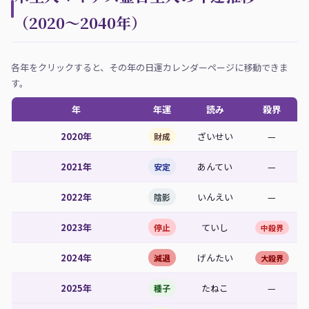
（2020〜2040年）
各年をクリックすると、その年の日運カレンダーページに移動できま
す。
年
年運
読み
殺界
2020年
ざいせい
—
財成
2021年
あんてい
—
安定
2022年
いんえい
—
陰影
2023年
ていし
停止
中殺界
2024年
げんたい
減退
大殺界
2025年
たねこ
—
種子