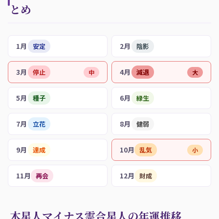
とめ
1月
2月
安定
陰影
3月
4月
停止
減退
中
大
5月
6月
種子
緑生
7月
8月
立花
健弱
9月
10月
達成
乱気
小
11月
12月
再会
財成
木星人マイナス霊合星人の年運推移