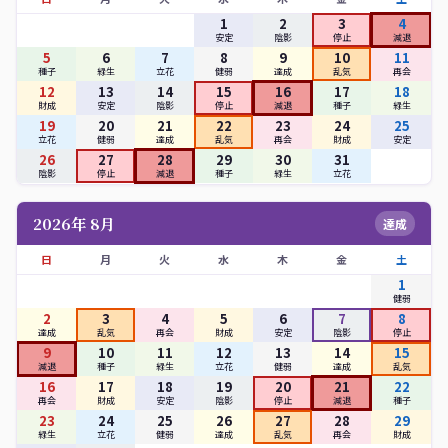
1
2
3
4
安定
陰影
停止
減退
5
6
7
8
9
10
11
種子
緑生
立花
健弱
達成
乱気
再会
12
13
14
15
16
17
18
財成
安定
陰影
停止
減退
種子
緑生
19
20
21
22
23
24
25
立花
健弱
達成
乱気
再会
財成
安定
26
27
28
29
30
31
陰影
停止
減退
種子
緑生
立花
2026年 8月
達成
日
月
火
水
木
金
土
1
健弱
2
3
4
5
6
7
8
達成
乱気
再会
財成
安定
陰影
停止
9
10
11
12
13
14
15
減退
種子
緑生
立花
健弱
達成
乱気
16
17
18
19
20
21
22
再会
財成
安定
陰影
停止
減退
種子
23
24
25
26
27
28
29
緑生
立花
健弱
達成
乱気
再会
財成