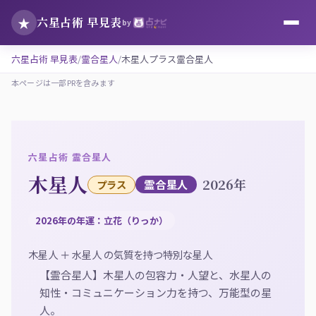
★
六星占術 早見表
by
六星占術 早見表
霊合星人
木星人プラス霊合星人
本ページは一部PRを含みます
六星占術 霊合星人
木星人
2026年
霊合星人
プラス
2026年の年運：立花（りっか）
木星人 ＋ 水星人 の気質を持つ特別な星人
【霊合星人】木星人の包容力・人望と、水星人の
知性・コミュニケーション力を持つ、万能型の星
人。