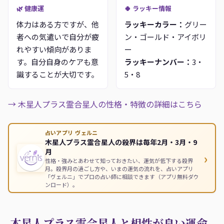
🌿 健康運
🍀 ラッキー情報
体力はある方ですが、他
ラッキーカラー：
グリー
者への気遣いで自分が疲
ン・ゴールド・アイボリ
れやすい傾向がありま
ー
す。自分自身のケアも意
ラッキーナンバー：
3・
識することが大切です。
5・8
→ 木星人プラス霊合星人の性格・特徴の詳細はこちら
占いアプリ ヴェルニ
木星人プラス霊合星人の殺界は毎年2月・3月・9
月
›
性格・強みとあわせて知っておきたい、運気が低下する殺界
月。殺界月の過ごし方や、いまの運気の流れを、占いアプリ
「ヴェルニ」でプロの占い師に相談できます（アプリ無料ダウ
ンロード）。
木星人プラス霊合星人と相性が良い運命