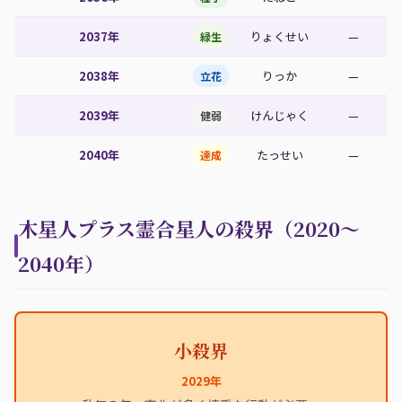
2037年
りょくせい
—
緑生
2038年
りっか
—
立花
2039年
けんじゃく
—
健弱
2040年
たっせい
—
達成
木星人プラス霊合星人の殺界（2020〜
2040年）
小殺界
2029年