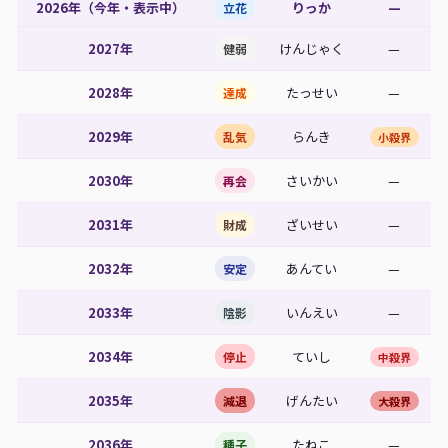
2026年（今年・表示中）
りっか
—
立花
2027年
けんじゃく
—
健弱
2028年
たっせい
—
達成
2029年
らんき
乱気
小殺界
2030年
さいかい
—
再会
2031年
ざいせい
—
財成
2032年
あんてい
—
安定
2033年
いんえい
—
陰影
2034年
ていし
停止
中殺界
2035年
げんたい
減退
大殺界
2036年
たねこ
—
種子