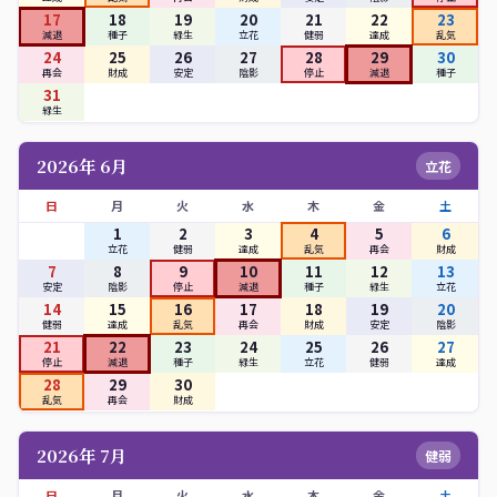
17
18
19
20
21
22
23
減退
種子
緑生
立花
健弱
達成
乱気
24
25
26
27
28
29
30
再会
財成
安定
陰影
停止
減退
種子
31
緑生
2026年 6月
立花
日
月
火
水
木
金
土
1
2
3
4
5
6
立花
健弱
達成
乱気
再会
財成
7
8
9
10
11
12
13
安定
陰影
停止
減退
種子
緑生
立花
14
15
16
17
18
19
20
健弱
達成
乱気
再会
財成
安定
陰影
21
22
23
24
25
26
27
停止
減退
種子
緑生
立花
健弱
達成
28
29
30
乱気
再会
財成
2026年 7月
健弱
日
月
火
水
木
金
土