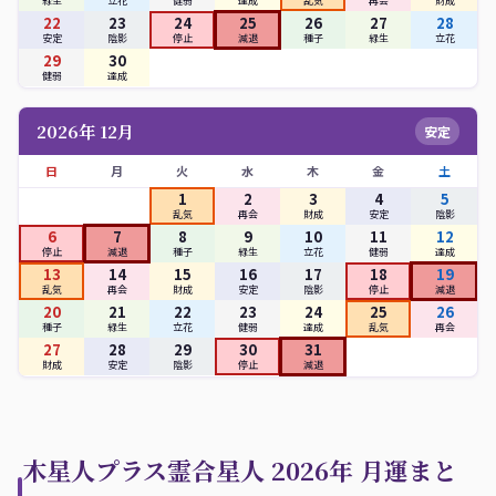
緑生
立花
健弱
達成
乱気
再会
財成
22
23
24
25
26
27
28
安定
陰影
停止
減退
種子
緑生
立花
29
30
健弱
達成
2026年 12月
安定
日
月
火
水
木
金
土
1
2
3
4
5
乱気
再会
財成
安定
陰影
6
7
8
9
10
11
12
停止
減退
種子
緑生
立花
健弱
達成
13
14
15
16
17
18
19
乱気
再会
財成
安定
陰影
停止
減退
20
21
22
23
24
25
26
種子
緑生
立花
健弱
達成
乱気
再会
27
28
29
30
31
財成
安定
陰影
停止
減退
木星人プラス霊合星人 2026年 月運まと