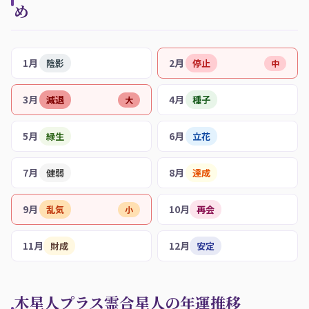
め
1月
2月
陰影
停止
中
3月
4月
減退
種子
大
5月
6月
緑生
立花
7月
8月
健弱
達成
9月
10月
乱気
再会
小
11月
12月
財成
安定
木星人プラス霊合星人の年運推移