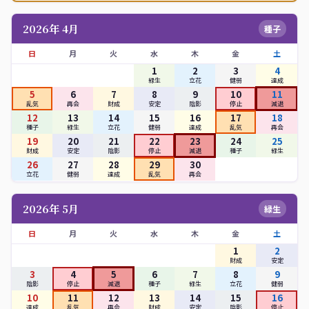
2026年 4月
種子
日
月
火
水
木
金
土
1
2
3
4
緑生
立花
健弱
達成
5
6
7
8
9
10
11
乱気
再会
財成
安定
陰影
停止
減退
12
13
14
15
16
17
18
種子
緑生
立花
健弱
達成
乱気
再会
19
20
21
22
23
24
25
財成
安定
陰影
停止
減退
種子
緑生
26
27
28
29
30
立花
健弱
達成
乱気
再会
2026年 5月
緑生
日
月
火
水
木
金
土
1
2
財成
安定
3
4
5
6
7
8
9
陰影
停止
減退
種子
緑生
立花
健弱
10
11
12
13
14
15
16
達成
乱気
再会
財成
安定
陰影
停止