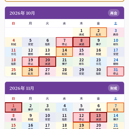
2026年 10月
再会
日
月
火
水
木
金
土
1
2
3
達成
乱気
再会
4
5
6
7
8
9
10
財成
安定
陰影
停止
減退
種子
緑生
11
12
13
14
15
16
17
立花
健弱
達成
乱気
再会
財成
安定
18
19
20
21
22
23
24
陰影
停止
減退
種子
緑生
立花
健弱
25
26
27
28
29
30
31
達成
乱気
再会
財成
安定
陰影
停止
2026年 11月
財成
日
月
火
水
木
金
土
1
2
3
4
5
6
7
減退
種子
緑生
立花
健弱
達成
乱気
8
9
10
11
12
13
14
再会
財成
安定
陰影
停止
減退
種子
15
16
17
18
19
20
21