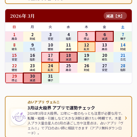
2026年 3月
減退【大】
日
月
火
水
木
金
土
1
2
3
4
5
6
7
再会
財成
安定
陰影
停止
減退
種子
8
9
10
11
12
13
14
緑生
立花
健弱
達成
乱気
再会
財成
15
16
17
18
19
20
21
安定
陰影
停止
減退
種子
緑生
立花
22
23
24
25
26
27
28
健弱
達成
乱気
再会
財成
安定
陰影
29
30
31
停止
減退
種子
占いアプリ ヴェルニ
3月は大殺界 アプリで運勢チェック
2026年3月は大殺界。12年に一度のもっとも注意が必要な月で、
›
転職・結婚・引越しなど大きな決断は避けたい時期です。木星
人プラス霊合星人の3月の過ごし方や注意点は、占いアプリ「ヴ
ェルニ」でプロの占い師に相談できます（アプリ無料ダウンロ
ード）。