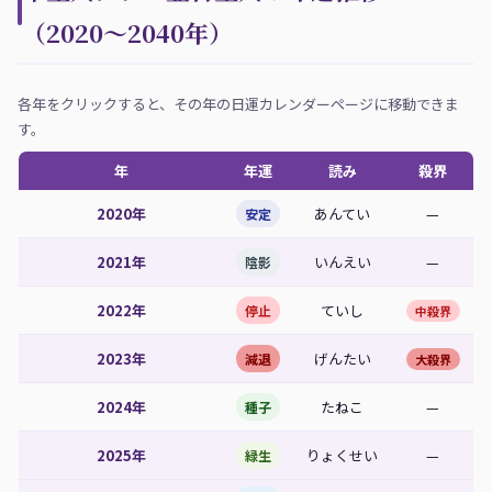
（2020〜2040年）
各年をクリックすると、その年の日運カレンダーページに移動できま
す。
年
年運
読み
殺界
2020年
あんてい
—
安定
2021年
いんえい
—
陰影
2022年
ていし
停止
中殺界
2023年
げんたい
減退
大殺界
2024年
たねこ
—
種子
2025年
りょくせい
—
緑生