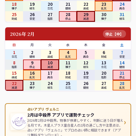
18
19
20
21
22
23
24
種子
緑生
立花
健弱
達成
乱気
再会
25
26
27
28
29
30
31
財成
安定
陰影
停止
減退
種子
緑生
2026年 2月
停止【中】
日
月
火
水
木
金
土
1
2
3
4
5
6
7
立花
健弱
達成
乱気
再会
財成
安定
8
9
10
11
12
13
14
陰影
停止
減退
種子
緑生
立花
健弱
15
16
17
18
19
20
21
達成
乱気
再会
財成
安定
陰影
停止
22
23
24
25
26
27
28
減退
種子
緑生
立花
健弱
達成
乱気
占いアプリ ヴェルニ
2月は中殺界 アプリで運勢チェック
›
2026年2月は中殺界。物事が停滞しやすく、判断に迷う日が増え
る月です。木星人プラス霊合星人の2月の過ごし方や注意点は、
占いアプリ「ヴェルニ」でプロの占い師に相談できます（アプ
リ無料ダウンロード）。