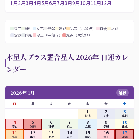
1月
2月
3月
4月
5月
6月
7月
8月
9月
10月
11月
12月
種子
緑生
立花
健弱
達成
乱気（小殺界）
再会
財成
安定
陰影
停止（中殺界）
減退（大殺界）
木星人プラス霊合星人 2026年 日運カレ
ンダー
2026年 1月
陰影
日
月
火
水
木
金
土
1
2
3
財成
安定
陰影
4
5
6
7
8
9
10
停止
減退
種子
緑生
立花
健弱
達成
11
12
13
14
15
16
17
乱気
再会
財成
安定
陰影
停止
減退