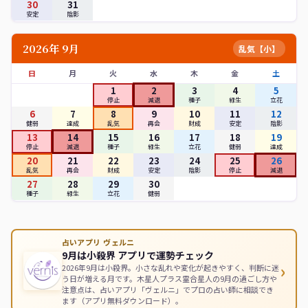
30
31
安定
陰影
2026年 9月
乱気【小】
日
月
火
水
木
金
土
1
2
3
4
5
停止
減退
種子
緑生
立花
6
7
8
9
10
11
12
健弱
達成
乱気
再会
財成
安定
陰影
13
14
15
16
17
18
19
停止
減退
種子
緑生
立花
健弱
達成
20
21
22
23
24
25
26
乱気
再会
財成
安定
陰影
停止
減退
27
28
29
30
種子
緑生
立花
健弱
占いアプリ ヴェルニ
9月は小殺界 アプリで運勢チェック
›
2026年9月は小殺界。小さな乱れや変化が起きやすく、判断に迷
う日が増える月です。木星人プラス霊合星人の9月の過ごし方や
注意点は、占いアプリ「ヴェルニ」でプロの占い師に相談でき
ます（アプリ無料ダウンロード）。