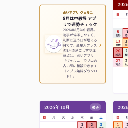
202
占いアプリ ヴェルニ
日
8月は中殺界 アプ
リで運勢チェック
2026年8月は中殺界。
6
物事が停滞しやすく、
陰影
停
判断に迷う日が増える
13
1
›
月です。金星人プラス
達成
乱
の8月の過ごし方や注
20
2
意点は、占いアプリ
減退
種
27
2
「ヴェルニ」でプロの
再会
財
占い師に相談できます
（アプリ無料ダウンロ
ード）。
2026年 10月
202
種子
日
月
火
水
木
金
土
日
1
2
3
1