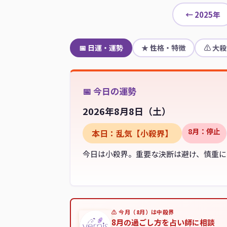
← 2025年
📅 日運・運勢
★ 性格・特徴
⚠ 大
📅 今日の運勢
2026年8月8日（
土
）
8月：停止
本日：乱気【小殺界】
今日は小殺界。重要な決断は避け、慎重に
⚠ 今月（8月）は中殺界
8月の過ごし方を占い師に相談