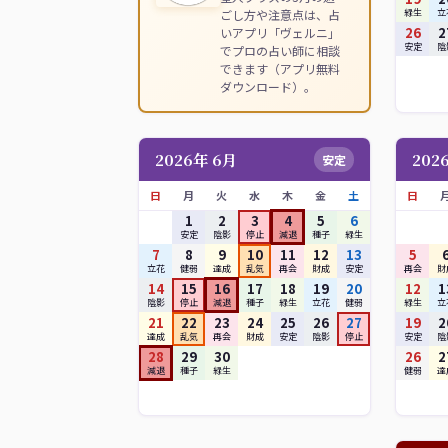
ごし方や注意点は、占
緑生
立
26
2
いアプリ「ヴェルニ」
安定
陰
でプロの占い師に相談
できます（アプリ無料
ダウンロード）。
2026年 6月
202
安定
日
月
火
水
木
金
土
日
1
2
3
4
5
6
安定
陰影
停止
減退
種子
緑生
7
8
9
10
11
12
13
5
立花
健弱
達成
乱気
再会
財成
安定
再会
財
14
15
16
17
18
19
20
12
1
陰影
停止
減退
種子
緑生
立花
健弱
緑生
立
21
22
23
24
25
26
27
19
2
達成
乱気
再会
財成
安定
陰影
停止
安定
陰
28
29
30
26
2
減退
種子
緑生
健弱
達