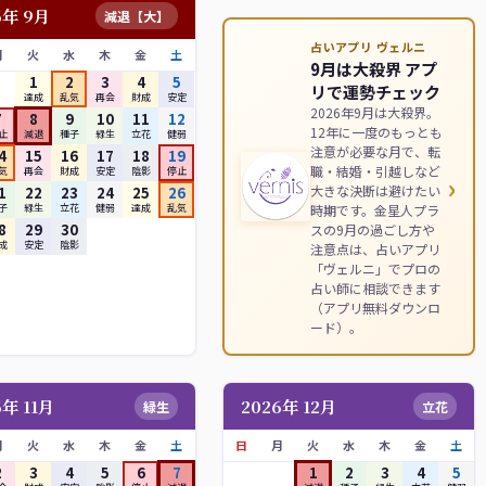
6年 9月
減退【大】
占いアプリ ヴェルニ
月
火
水
木
金
土
9月は大殺界 アプ
1
2
3
4
5
リで運勢チェック
達成
乱気
再会
財成
安定
2026年9月は大殺界。
7
8
9
10
11
12
12年に一度のもっとも
止
減退
種子
緑生
立花
健弱
注意が必要な月で、転
4
15
16
17
18
19
職・結婚・引越しなど
気
再会
財成
安定
陰影
停止
›
大きな決断は避けたい
1
22
23
24
25
26
時期です。金星人プラ
子
緑生
立花
健弱
達成
乱気
8
29
30
スの9月の過ごし方や
成
安定
陰影
注意点は、占いアプリ
「ヴェルニ」でプロの
占い師に相談できます
（アプリ無料ダウンロ
ード）。
6年 11月
2026年 12月
緑生
立花
月
火
水
木
金
土
日
月
火
水
木
金
土
2
3
4
5
6
7
1
2
3
4
5