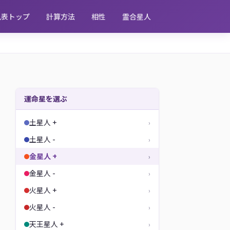
見表トップ
計算方法
相性
霊合星人
運命星を選ぶ
土星人 +
›
土星人 -
›
金星人 +
›
金星人 -
›
火星人 +
›
火星人 -
›
天王星人 +
›