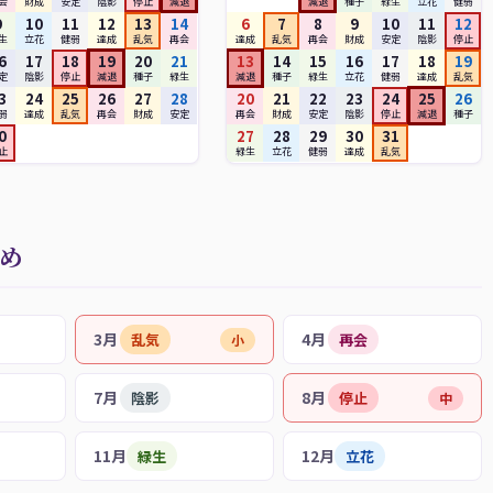
会
財成
安定
陰影
停止
減退
減退
種子
緑生
立花
健弱
9
10
11
12
13
14
6
7
8
9
10
11
12
生
立花
健弱
達成
乱気
再会
達成
乱気
再会
財成
安定
陰影
停止
6
17
18
19
20
21
13
14
15
16
17
18
19
定
陰影
停止
減退
種子
緑生
減退
種子
緑生
立花
健弱
達成
乱気
3
24
25
26
27
28
20
21
22
23
24
25
26
弱
達成
乱気
再会
財成
安定
再会
財成
安定
陰影
停止
減退
種子
0
27
28
29
30
31
止
緑生
立花
健弱
達成
乱気
とめ
3月
4月
乱気
再会
小
7月
8月
陰影
停止
中
11月
12月
緑生
立花