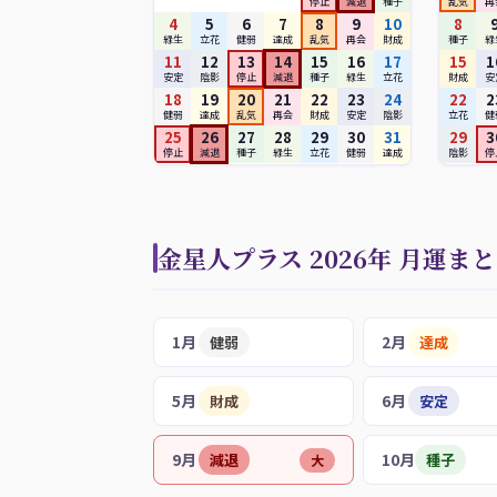
停止
減退
種子
乱気
再
4
5
6
7
8
9
10
8
緑生
立花
健弱
達成
乱気
再会
財成
種子
緑
11
12
13
14
15
16
17
15
1
安定
陰影
停止
減退
種子
緑生
立花
財成
安
18
19
20
21
22
23
24
22
2
健弱
達成
乱気
再会
財成
安定
陰影
立花
健
25
26
27
28
29
30
31
29
3
停止
減退
種子
緑生
立花
健弱
達成
陰影
停
金星人プラス 2026年 月運ま
1月
2月
健弱
達成
5月
6月
財成
安定
9月
10月
減退
種子
大