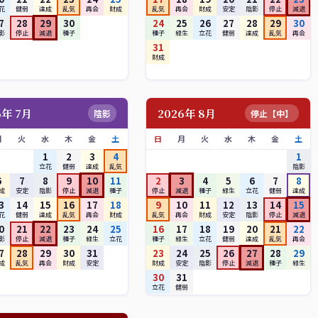
花
健弱
達成
乱気
再会
財成
乱気
再会
財成
安定
陰影
停止
減退
7
28
29
30
24
25
26
27
28
29
30
影
停止
減退
種子
種子
緑生
立花
健弱
達成
乱気
再会
31
財成
6年 7月
2026年 8月
陰影
停止【中】
月
火
水
木
金
土
日
月
火
水
木
金
土
1
2
3
4
1
立花
健弱
達成
乱気
陰影
6
7
8
9
10
11
2
3
4
5
6
7
8
成
安定
陰影
停止
減退
種子
停止
減退
種子
緑生
立花
健弱
達成
3
14
15
16
17
18
9
10
11
12
13
14
15
花
健弱
達成
乱気
再会
財成
乱気
再会
財成
安定
陰影
停止
減退
0
21
22
23
24
25
16
17
18
19
20
21
22
影
停止
減退
種子
緑生
立花
種子
緑生
立花
健弱
達成
乱気
再会
7
28
29
30
31
23
24
25
26
27
28
29
成
乱気
再会
財成
安定
財成
安定
陰影
停止
減退
種子
緑生
30
31
立花
健弱