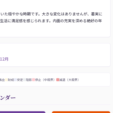
ち着いた穏やかな時期です。大きな変化はありませんが、着実に
生活に満足感を感じられます。内面の充実を深める絶好の年
12月
再会
財成
安定
陰影
停止（中殺界）
減退（大殺界）
レンダー