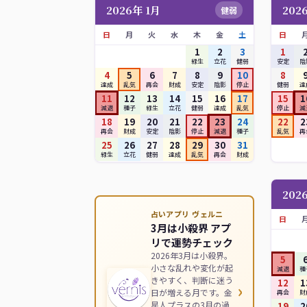
2026年 1月
202
健弱
日
月
火
水
木
金
土
日
1
2
3
1
緑生
立花
健弱
安定
陰
4
5
6
7
8
9
10
8
達成
乱気
再会
財成
安定
陰影
停止
健弱
達
11
12
13
14
15
16
17
15
1
減退
種子
緑生
立花
健弱
達成
乱気
停止
減
18
19
20
21
22
23
24
22
2
再会
財成
安定
陰影
停止
減退
種子
乱気
再
25
26
27
28
29
30
31
緑生
立花
健弱
達成
乱気
再会
財成
202
占いアプリ ヴェルニ
日
3月は小殺界 アプ
リで運勢チェック
2026年3月は小殺界。
5
小さな乱れや変化が起
減退
種
きやすく、判断に迷う
12
1
›
日が増える月です。金
再会
財
星人プラスの3月の過
19
2