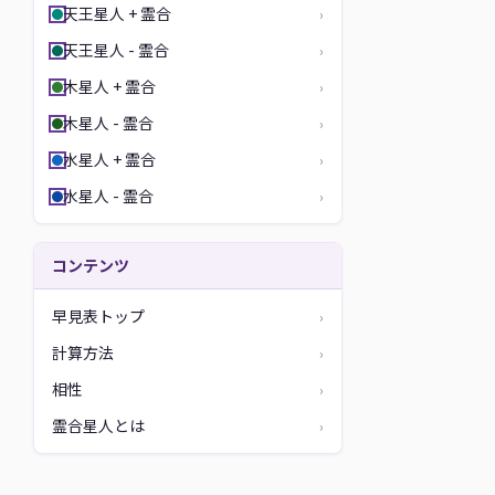
天王星人 + 霊合
›
天王星人 - 霊合
›
木星人 + 霊合
›
木星人 - 霊合
›
水星人 + 霊合
›
水星人 - 霊合
›
コンテンツ
早見表トップ
›
計算方法
›
相性
›
霊合星人とは
›