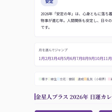
安定
2026年「安定の年」は、心身ともに落
物事が進む年。人間関係も安定し、日々の
です。
月を選んでジャンプ
1月
2月
3月
4月
5月
6月
7月
8月
9月
10月
11月
種子
緑生
立花
健弱
達成
乱気（小殺界）
金星人プラス 2026年 日運カ