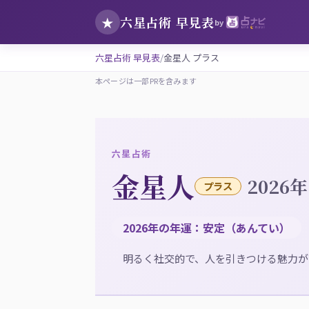
六星占術 早見表
★
by
六星占術 早見表
金星人 プラス
本ページは一部PRを含みます
六星占術
金星人
2026年
プラス
2026年の年運：安定（あんてい）
明るく社交的で、人を引きつける魅力が