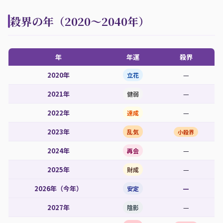
殺界の年（2020〜2040年）
年
年運
殺界
2020年
—
立花
2021年
—
健弱
2022年
—
達成
2023年
乱気
小殺界
2024年
—
再会
2025年
—
財成
2026年（今年）
—
安定
2027年
—
陰影