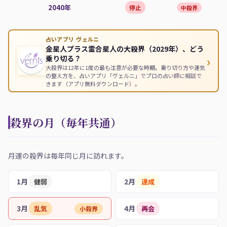
2040年
停止
中殺界
占いアプリ ヴェルニ
金星人プラス霊合星人の大殺界（2029年）、どう
›
乗り切る？
大殺界は12年に1度の最も注意が必要な時期。乗り切り方や運気
の整え方を、占いアプリ「ヴェルニ」でプロの占い師に相談で
きます（アプリ無料ダウンロード）。
殺界の月（毎年共通）
月運の殺界は毎年同じ月に訪れます。
1月
2月
健弱
達成
3月
4月
乱気
再会
小殺界