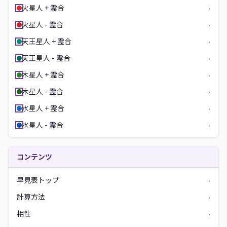
火星人 + 霊合
›
火星人 - 霊合
›
天王星人 + 霊合
›
天王星人 - 霊合
›
木星人 + 霊合
›
木星人 - 霊合
›
水星人 + 霊合
›
水星人 - 霊合
›
コンテンツ
早見表トップ
›
計算方法
›
相性
›