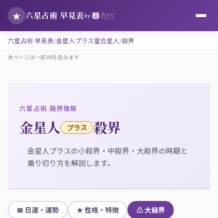
★
六星占術 早見表
by
六星占術 早見表
金星人プラス霊合星人
殺界
本ページは一部PRを含みます
六星占術 殺界情報
金星人
殺界
プラス
金星人プラスの小殺界・中殺界・大殺界の時期と
乗り切り方を解説します。
📅 日運・運勢
★ 性格・特徴
⚠ 大殺界