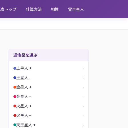
見表トップ
計算方法
相性
霊合星人
運命星を選ぶ
土星人 +
›
土星人 -
›
金星人 +
›
金星人 -
›
火星人 +
›
火星人 -
›
天王星人 +
›