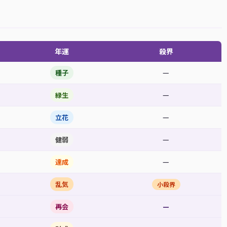
年運
殺界
—
種子
—
緑生
—
立花
—
健弱
—
達成
乱気
小殺界
—
再会