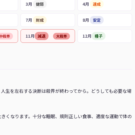
3月
4月
健弱
達成
7月
8月
財成
安定
11月
12月
減退
種子
中殺界
大殺界
、人生を左右する決断は殺界が終わってから。どうしても必要な場
。
大きくなります。十分な睡眠、規則正しい食事、適度な運動で体の