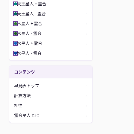
天王星人 + 霊合
›
天王星人 - 霊合
›
木星人 + 霊合
›
木星人 - 霊合
›
水星人 + 霊合
›
水星人 - 霊合
›
コンテンツ
早見表トップ
›
計算方法
›
相性
›
霊合星人とは
›