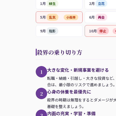
1月
2月
緑生
立花
5月
6月
乱気
再会
小殺界
9月
10月
陰影
停止
殺界の乗り切り方
大きな変化・新規事業を避ける
1
転職・結婚・引越し・大きな投資など
合は、最小限のリスクで進めましょう
心身の休養を最優先に
2
殺界の時期は無理をするとダメージが
基礎を整えましょう。
内面の充実・学習・準備
3