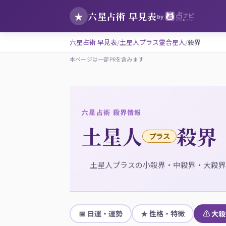
六星占術 早見表
★
by
六星占術 早見表
土星人プラス霊合星人
殺界
本ページは一部PRを含みます
六星占術 殺界情報
土星人
殺界
プラス
土星人プラスの小殺界・中殺界・大殺界
📅 日運・運勢
★ 性格・特徴
⚠ 大