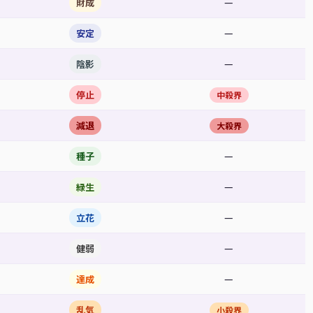
—
財成
—
安定
—
陰影
停止
中殺界
減退
大殺界
—
種子
—
緑生
—
立花
—
健弱
—
達成
乱気
小殺界