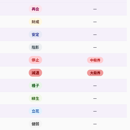
—
再会
—
財成
—
安定
—
陰影
停止
中殺界
減退
大殺界
—
種子
—
緑生
—
立花
—
健弱