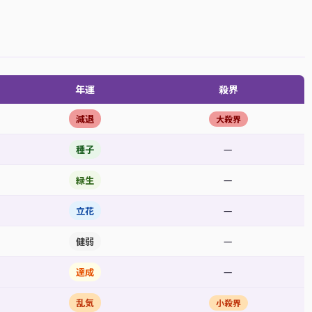
年運
殺界
減退
大殺界
—
種子
—
緑生
—
立花
—
健弱
—
達成
乱気
小殺界