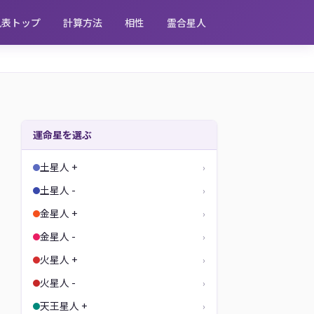
見表トップ
計算方法
相性
霊合星人
運命星を選ぶ
土星人 +
›
土星人 -
›
金星人 +
›
金星人 -
›
火星人 +
›
火星人 -
›
天王星人 +
›