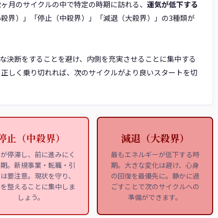
12ヶ月のサイクルの中で特定の時期に訪れる、
運気が低下する
小殺界）」「停止（中殺界）」「減退（大殺界）」の3種類が
な決断をすることを避け、内側を充実させることに集中する
を正しく乗り切れれば、次のサイクルがより良いスタートを切
停止（中殺界）
減退（大殺界）
事が停滞し、前に進みにく
最もエネルギーが低下する時
時期。新規事業・転職・引
期。大きな変化は避け、心身
しは要注意。現状を守り、
の回復を最優先に。静かに過
側を整えることに集中しま
ごすことで次のサイクルへの
しょう。
準備ができます。