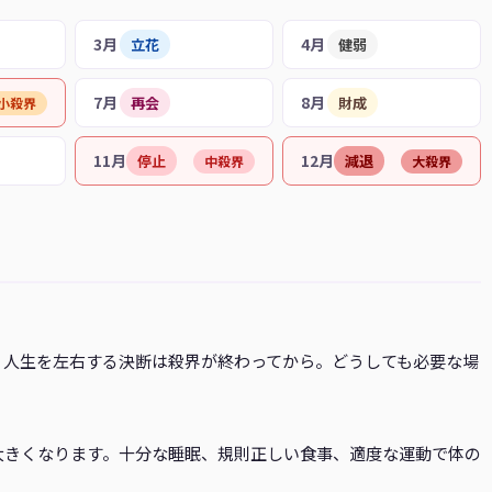
3月
4月
立花
健弱
7月
8月
再会
財成
小殺界
11月
12月
停止
減退
中殺界
大殺界
、人生を左右する決断は殺界が終わってから。どうしても必要な場
。
大きくなります。十分な睡眠、規則正しい食事、適度な運動で体の