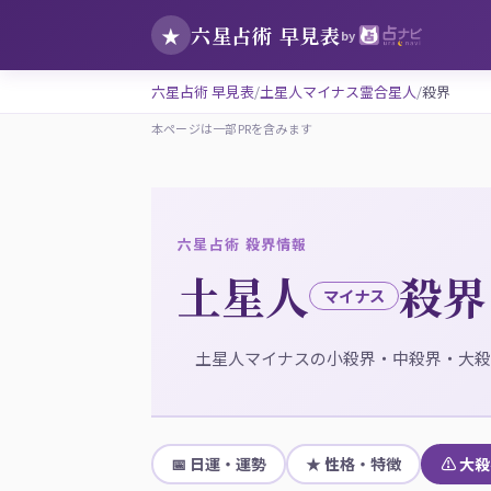
六星占術 早見表
★
by
六星占術 早見表
土星人マイナス霊合星人
殺界
本ページは一部PRを含みます
六星占術 殺界情報
土星人
殺界
マイナス
土星人マイナスの小殺界・中殺界・大殺
📅 日運・運勢
★ 性格・特徴
⚠ 大