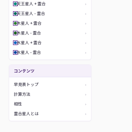
天王星人 + 霊合
›
天王星人 - 霊合
›
木星人 + 霊合
›
木星人 - 霊合
›
水星人 + 霊合
›
水星人 - 霊合
›
コンテンツ
早見表トップ
›
計算方法
›
相性
›
霊合星人とは
›