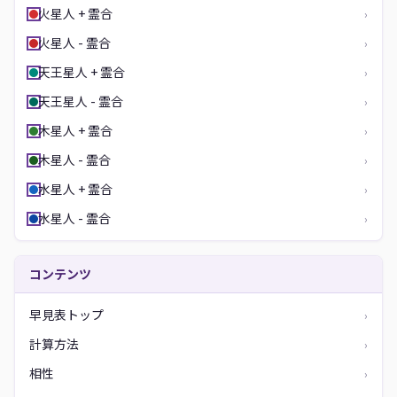
火星人 + 霊合
›
火星人 - 霊合
›
天王星人 + 霊合
›
天王星人 - 霊合
›
木星人 + 霊合
›
木星人 - 霊合
›
水星人 + 霊合
›
水星人 - 霊合
›
コンテンツ
早見表トップ
›
計算方法
›
相性
›