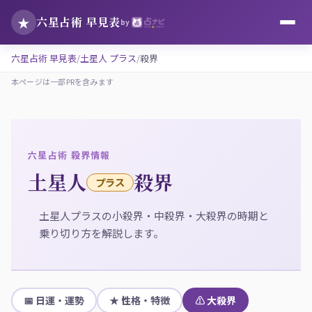
★
六星占術 早見表
by
六星占術 早見表
土星人 プラス
殺界
本ページは一部PRを含みます
六星占術 殺界情報
土星人
殺界
プラス
土星人プラスの小殺界・中殺界・大殺界の時期と
乗り切り方を解説します。
📅 日運・運勢
★ 性格・特徴
⚠ 大殺界