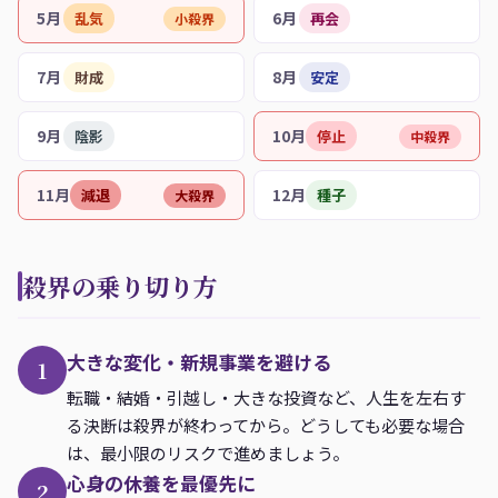
5月
6月
乱気
再会
小殺界
7月
8月
財成
安定
9月
10月
陰影
停止
中殺界
11月
12月
減退
種子
大殺界
殺界の乗り切り方
大きな変化・新規事業を避ける
1
転職・結婚・引越し・大きな投資など、人生を左右す
る決断は殺界が終わってから。どうしても必要な場合
は、最小限のリスクで進めましょう。
心身の休養を最優先に
2