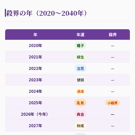
殺界の年（2020〜2040年）
年
年運
殺界
2020年
—
種子
2021年
—
緑生
2022年
—
立花
2023年
—
健弱
2024年
—
達成
2025年
乱気
小殺界
2026年（今年）
—
再会
2027年
—
財成