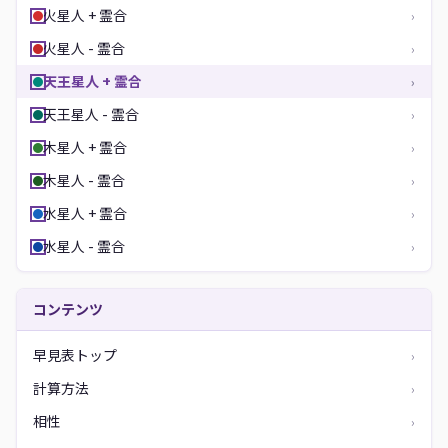
火星人 + 霊合
›
火星人 - 霊合
›
天王星人 + 霊合
›
天王星人 - 霊合
›
木星人 + 霊合
›
木星人 - 霊合
›
水星人 + 霊合
›
水星人 - 霊合
›
コンテンツ
早見表トップ
›
計算方法
›
相性
›