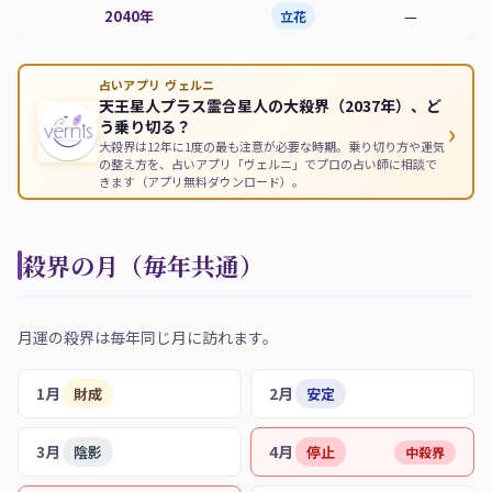
2040年
—
立花
占いアプリ ヴェルニ
天王星人プラス霊合星人の大殺界（2037年）、ど
›
う乗り切る？
大殺界は12年に1度の最も注意が必要な時期。乗り切り方や運気
の整え方を、占いアプリ「ヴェルニ」でプロの占い師に相談で
きます（アプリ無料ダウンロード）。
殺界の月（毎年共通）
月運の殺界は毎年同じ月に訪れます。
1月
2月
財成
安定
3月
4月
陰影
停止
中殺界