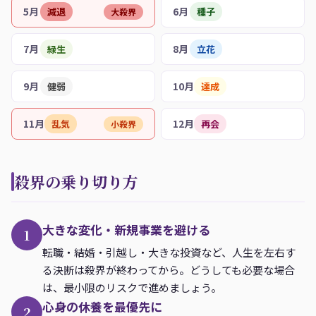
5月
6月
減退
種子
大殺界
7月
8月
緑生
立花
9月
10月
健弱
達成
11月
12月
乱気
再会
小殺界
殺界の乗り切り方
大きな変化・新規事業を避ける
1
転職・結婚・引越し・大きな投資など、人生を左右す
る決断は殺界が終わってから。どうしても必要な場合
は、最小限のリスクで進めましょう。
心身の休養を最優先に
2