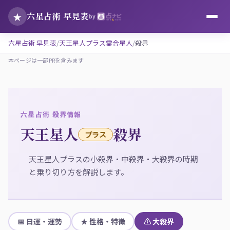
★
六星占術 早見表
by
六星占術 早見表
天王星人プラス霊合星人
殺界
本ページは一部PRを含みます
六星占術 殺界情報
天王星人
殺界
プラス
天王星人プラスの小殺界・中殺界・大殺界の時期
と乗り切り方を解説します。
📅 日運・運勢
★ 性格・特徴
⚠ 大殺界