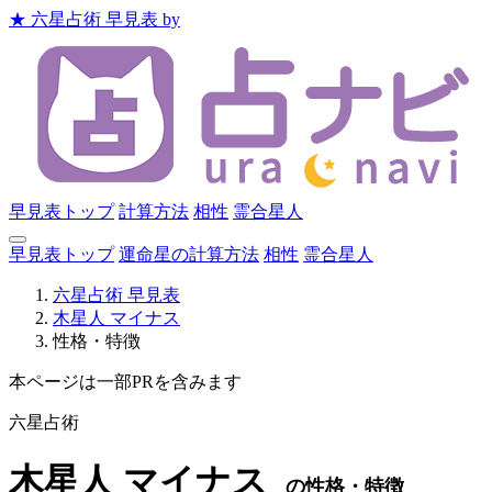
★
六星占術 早見表
by
早見表トップ
計算方法
相性
霊合星人
早見表トップ
運命星の計算方法
相性
霊合星人
六星占術 早見表
木星人 マイナス
性格・特徴
本ページは一部PRを含みます
六星占術
木星人
マイナス
の性格・特徴