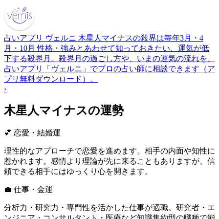
占いアプリ ヴェルニ
木星人マイナスの殺界は毎年3月・4
月・10月
性格・強みとあわせて知っておきたい、運気が低
下する殺界月。殺界月の過ごし方や、いまの運気の流れを、
占いアプリ「ヴェルニ」でプロの占い師に相談できます（ア
プリ無料ダウンロード）。
›
木星人マイナスの運勢
💕 恋愛・結婚運
理性的なアプローチで恋愛を進めます。相手の内面や知性に
惹かれます。感情より理論が先に来ることもありますが、信
頼できる相手にはゆっくり心を開きます。
💼 仕事・金運
分析力・研究力・専門性を活かした仕事が適職。研究者・エ
ンジニア・コンサルタント・医療など知識集約型の職種で能