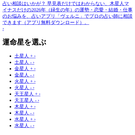
占い相談はいかが？
早見表だけではわからない、木星人マ
イナスだけの2026年（緑生の年）の運勢・恋愛・結婚・仕事
のお悩みを、占いアプリ「ヴェルニ」でプロの占い師に相談
できます（アプリ無料ダウンロード）。
›
運命星を選ぶ
土星人 +
›
土星人 -
›
金星人 +
›
金星人 -
›
火星人 +
›
火星人 -
›
天王星人 +
›
天王星人 -
›
木星人 +
›
木星人 -
›
水星人 +
›
水星人 -
›