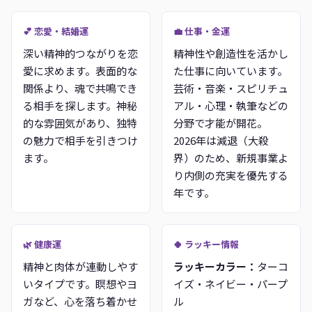
💕 恋愛・結婚運
💼 仕事・金運
深い精神的つながりを恋
精神性や創造性を活かし
愛に求めます。表面的な
た仕事に向いています。
関係より、魂で共鳴でき
芸術・音楽・スピリチュ
る相手を探します。神秘
アル・心理・執筆などの
的な雰囲気があり、独特
分野で才能が開花。
の魅力で相手を引きつけ
2026年は減退（大殺
ます。
界）のため、新規事業よ
り内側の充実を優先する
年です。
🌿 健康運
🍀 ラッキー情報
精神と肉体が連動しやす
ラッキーカラー：
ターコ
いタイプです。瞑想やヨ
イズ・ネイビー・パープ
ガなど、心を落ち着かせ
ル