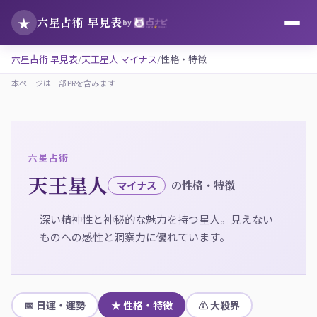
★
六星占術 早見表
by
六星占術 早見表
天王星人 マイナス
性格・特徴
本ページは一部PRを含みます
六星占術
天王星人
の性格・特徴
マイナス
深い精神性と神秘的な魅力を持つ星人。見えない
ものへの感性と洞察力に優れています。
📅 日運・運勢
★ 性格・特徴
⚠ 大殺界