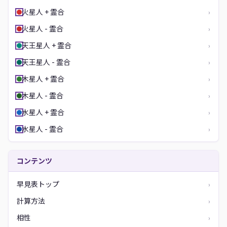
火星人 + 霊合
›
火星人 - 霊合
›
天王星人 + 霊合
›
天王星人 - 霊合
›
木星人 + 霊合
›
木星人 - 霊合
›
水星人 + 霊合
›
水星人 - 霊合
›
コンテンツ
早見表トップ
›
計算方法
›
相性
›