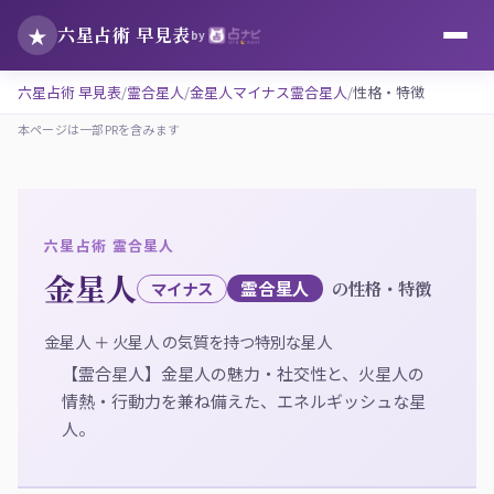
★
六星占術 早見表
by
六星占術 早見表
霊合星人
金星人マイナス霊合星人
性格・特徴
本ページは一部PRを含みます
六星占術 霊合星人
金星人
霊合星人
の性格・特徴
マイナス
金星人 ＋ 火星人 の気質を持つ特別な星人
【霊合星人】金星人の魅力・社交性と、火星人の
情熱・行動力を兼ね備えた、エネルギッシュな星
人。