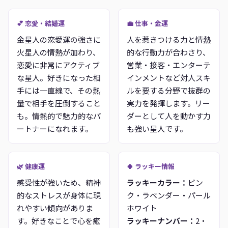
💕 恋愛・結婚運
💼 仕事・金運
金星人の恋愛運の強さに
人を惹きつける力と情熱
火星人の情熱が加わり、
的な行動力が合わさり、
恋愛に非常にアクティブ
営業・接客・エンターテ
な星人。好きになった相
インメントなど対人スキ
手には一直線で、その熱
ルを要する分野で抜群の
量で相手を圧倒すること
実力を発揮します。リー
も。情熱的で魅力的なパ
ダーとして人を動かす力
ートナーになれます。
も強い星人です。
🌿 健康運
🍀 ラッキー情報
感受性が強いため、精神
ラッキーカラー：
ピン
的なストレスが身体に現
ク・ラベンダー・パール
れやすい傾向がありま
ホワイト
す。好きなことで心を癒
ラッキーナンバー：
2・